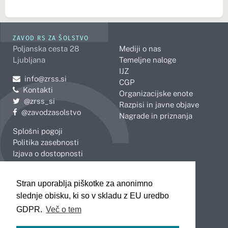
ZAVOD RS ZA ŠOLSTVO
Poljanska cesta 28
Mediji o nas
Ljubljana
Temeljne naloge
IJZ
Pošljite e-mail na
info@zrss.si
CGP
Kontakti
Organizacijske enote
Pojdite na Twitter:
@zrss_si
Razpisi in javne objave
Pojdite na Facebook:
@zavodzasolstvo
Nagrade in priznanja
Splošni pogoji
Politika zasebnosti
Izjava o dostopnosti
OBMOČNE ENOTE
Stran uporablja piškotke za anonimno
Celje
Novo mesto
slednje obisku, ki so v skladu z EU uredbo
Koper
Slovenj Gradec
Kranj
GDPR.
Več o tem
Ljubljana