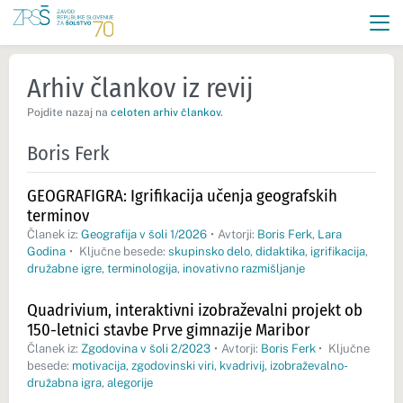
Arhiv člankov iz revij
Pojdite nazaj na
celoten arhiv člankov
.
Boris Ferk
GEOGRAFIGRA: Igrifikacija učenja geografskih
terminov
Članek iz:
Geografija v šoli 1/2026
•
Avtorji:
Boris Ferk
,
Lara
Godina
•
Ključne besede:
skupinsko delo
,
didaktika
,
igrifikacija
,
družabne igre
,
terminologija
,
inovativno razmišljanje
Quadrivium, interaktivni izobraževalni projekt ob
150-letnici stavbe Prve gimnazije Maribor
Članek iz:
Zgodovina v šoli 2/2023
•
Avtorji:
Boris Ferk
•
Ključne
besede:
motivacija
,
zgodovinski viri
,
kvadrivij
,
izobraževalno-
družabna igra
,
alegorije