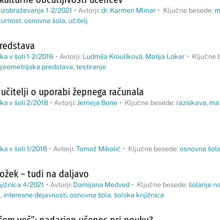
 izobraževanje 1-2/2021
•
Avtorji:
dr. Karmen Mlinar
•
Ključne besede:
m
turnost
,
osnovna šola
,
učitelj
redstava
a v šoli 1-2/2016
•
Avtorji:
Ludmila Kroulíková
,
Matija Lokar
•
Ključne 
geometrijska predstava
,
testiranje
učitelji o uporabi žepnega računala
a v šoli 2/2018
•
Avtorji:
Jerneja Bone
•
Ključne besede:
raziskava
,
ma
a v šoli 1/2018
•
Avtorji:
Tomaž Miholič
•
Ključne besede:
osnovna šol
rožek – tudi na daljavo
jižnica 4/2021
•
Avtorji:
Damijana Medved
•
Ključne besede:
šolanje n
k
,
interesne dejavnosti
,
osnovna šola
,
šolska knjižnica