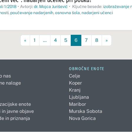
em več”: nadarjen učenec pri pouku?
oli 1/2018
•
Avtorji:
dr. Mojca Juriševič
•
Ključne besede:
izobraževanje 
nosti
,
poučevanje nadarjenih
,
osnovna šola
,
nadarjeni učenci
«
1
…
4
5
6
7
8
»
OBMOČNE ENOTE
 o nas
Celje
ne naloge
Koper
Kranj
Ljubljana
zacijske enote
Maribor
 in javne objave
Murska Sobota
e in priznanja
Nova Gorica