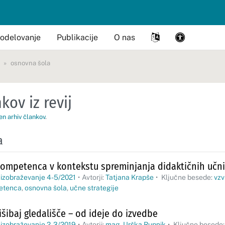
odelovanje
Publikacije
O nas
osnovna šola
kov iz revij
en arhiv člankov
.
a
ompetenca v kontekstu spreminjanja didaktičnih učnih
 izobraževanje 4-5/2021
•
Avtorji:
Tatjana Krapše
•
Ključne besede:
vzv
etenca
,
osnovna šola
,
učne strategije
šibaj gledališče – od ideje do izvedbe
 izobraževanje 2-3/2019
•
Avtorji:
mag. Urška Rupnik
•
Ključne besede