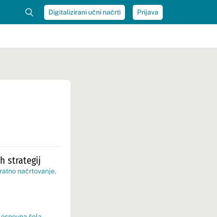
Digitalizirani učni načrti
Prijava
 strategij
ratno načrtovanje
,
:
osnovna šola
,