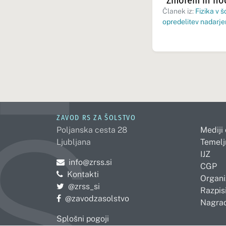
“Zmorem in hoč
Članek iz:
Fizika v š
opredelitev nadarje
ZAVOD RS ZA ŠOLSTVO
Poljanska cesta 28
Mediji
Ljubljana
Temelj
IJZ
Pošljite e-mail na
info@zrss.si
CGP
Kontakti
Organi
Pojdite na Twitter:
@zrss_si
Razpisi
Pojdite na Facebook:
@zavodzasolstvo
Nagrad
Splošni pogoji