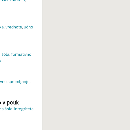
ka
,
vrednote
,
učno
 šola
,
formativno
e
ivno spremljanje
,
o v pouk
na šola
,
integriteta
,