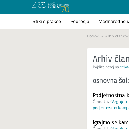
Stiki s prakso
Področja
Mednarodno s
Domov
Arhiv člankov
Arhiv član
Pojdite nazaj na
celot
osnovna šol
Podjetnostna k
Članek iz:
Vzgoja in
podjetnostna komp
Igrajmo se kami
Članek iz:
Vzgoja in