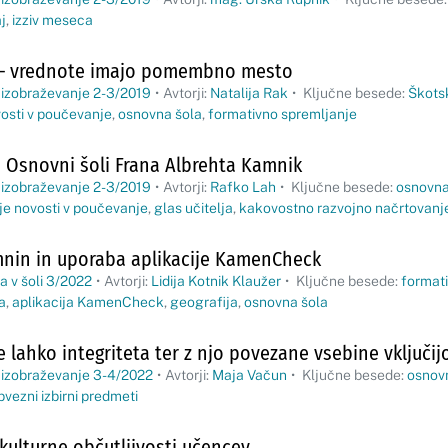
j
,
izziv meseca
 – vrednote imajo pomembno mesto
 izobraževanje 2-3/2019
•
Avtorji:
Natalija Rak
•
Ključne besede:
Škots
osti v poučevanje
,
osnovna šola
,
formativno spremljanje
a Osnovni šoli Frana Albrehta Kamnik
 izobraževanje 2-3/2019
•
Avtorji:
Rafko Lah
•
Ključne besede:
osnovna
je novosti v poučevanje
,
glas učitelja
,
kakovostno razvojno načrtovanj
mnin in uporaba aplikacije KamenCheck
a v šoli 3/2022
•
Avtorji:
Lidija Kotnik Klaužer
•
Ključne besede:
format
a
,
aplikacija KamenCheck
,
geografija
,
osnovna šola
e lahko integriteta ter z njo povezane vsebine vključij
 izobraževanje 3-4/2022
•
Avtorji:
Maja Vačun
•
Ključne besede:
osnov
bvezni izbirni predmeti
kulturne občutljivosti učencev