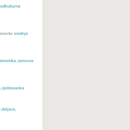
edkulturna
besede:
srednja
tematika
,
osnovna
a
,
poštevanka
a daljavo
,