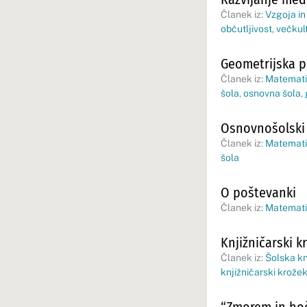
Članek iz:
Vzgoja in
občutljivost
,
večkul
Geometrijska p
Članek iz:
Matematik
šola
,
osnovna šola
,
Osnovnošolski 
Članek iz:
Matematik
šola
O poštevanki
Članek iz:
Matematik
Knjižničarski k
Članek iz:
Šolska kn
knjižničarski krože