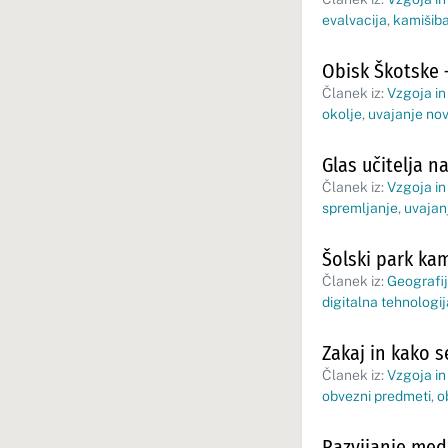
evalvacija
,
kamišiba
Obisk Škotske
Članek iz:
Vzgoja in
okolje
,
uvajanje nov
Glas učitelja n
Članek iz:
Vzgoja in
spremljanje
,
uvajan
Šolski park ka
Članek iz:
Geografij
digitalna tehnologij
Zakaj in kako s
Članek iz:
Vzgoja in
obvezni predmeti
,
o
Razvijanje med