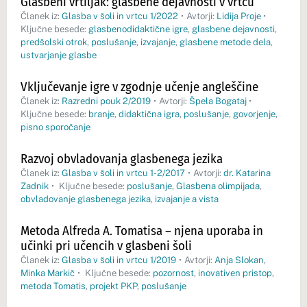
Glasbeni vrtiljak: glasbene dejavnosti v vrtcu
Članek iz:
Glasba v šoli in vrtcu 1/2022
•
Avtorji:
Lidija Proje
•
Ključne besede:
glasbenodidaktične igre
,
glasbene dejavnosti
,
predšolski otrok
,
poslušanje
,
izvajanje
,
glasbene metode dela
,
ustvarjanje glasbe
Vključevanje igre v zgodnje učenje angleščine
Članek iz:
Razredni pouk 2/2019
•
Avtorji:
Špela Bogataj
•
Ključne besede:
branje
,
didaktična igra
,
poslušanje
,
govorjenje
,
pisno sporočanje
Razvoj obvladovanja glasbenega jezika
Članek iz:
Glasba v šoli in vrtcu 1-2/2017
•
Avtorji:
dr. Katarina
Zadnik
•
Ključne besede:
poslušanje
,
Glasbena olimpijada
,
obvladovanje glasbenega jezika
,
izvajanje a vista
Metoda Alfreda A. Tomatisa – njena uporaba in
učinki pri učencih v glasbeni šoli
Članek iz:
Glasba v šoli in vrtcu 1/2019
•
Avtorji:
Anja Slokan
,
Minka Markič
•
Ključne besede:
pozornost
,
inovativen pristop
,
metoda Tomatis
,
projekt PKP
,
poslušanje