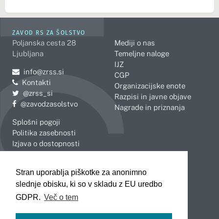
ZAVOD RS ZA ŠOLSTVO
Poljanska cesta 28
Mediji o nas
Ljubljana
Temeljne naloge
IJZ
Pošljite e-mail na
info@zrss.si
CGP
Kontakti
Organizacijske enote
Pojdite na Twitter:
@zrss_si
Razpisi in javne objave
Pojdite na Facebook:
@zavodzasolstvo
Nagrade in priznanja
Splošni pogoji
Politika zasebnosti
Izjava o dostopnosti
OBMOČNE ENOTE
Stran uporablja piškotke za anonimno
Celje
Novo mesto
slednje obisku, ki so v skladu z EU uredbo
Koper
Slovenj Gradec
Kranj
GDPR.
Več o tem
Ljubljana
Maribor