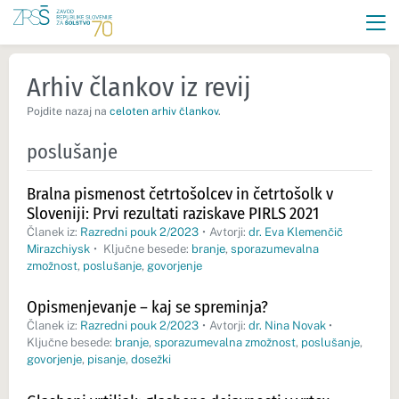
Arhiv člankov iz revij
Pojdite nazaj na
celoten arhiv člankov
.
poslušanje
Bralna pismenost četrtošolcev in četrtošolk v
Sloveniji: Prvi rezultati raziskave PIRLS 2021
Članek iz:
Razredni pouk 2/2023
•
Avtorji:
dr. Eva Klemenčič
Mirazchiysk
•
Ključne besede:
branje
,
sporazumevalna
zmožnost
,
poslušanje
,
govorjenje
Opismenjevanje – kaj se spreminja?
Članek iz:
Razredni pouk 2/2023
•
Avtorji:
dr. Nina Novak
•
Ključne besede:
branje
,
sporazumevalna zmožnost
,
poslušanje
,
govorjenje
,
pisanje
,
dosežki