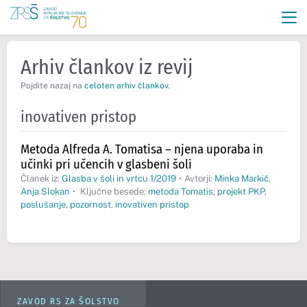
Arhiv člankov iz revij
Pojdite nazaj na
celoten arhiv člankov
.
inovativen pristop
Metoda Alfreda A. Tomatisa – njena uporaba in
učinki pri učencih v glasbeni šoli
Članek iz:
Glasba v šoli in vrtcu 1/2019
•
Avtorji:
Minka Markič
,
Anja Slokan
•
Ključne besede:
metoda Tomatis
,
projekt PKP
,
poslušanje
,
pozornost
,
inovativen pristop
ZAVOD RS ZA ŠOLSTVO