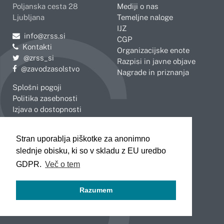
Poljanska cesta 28
Mediji o nas
Ljubljana
Temeljne naloge
IJZ
Pošljite e-mail na
info@zrss.si
CGP
Kontakti
Organizacijske enote
Pojdite na Twitter:
@zrss_si
Razpisi in javne objave
Pojdite na Facebook:
@zavodzasolstvo
Nagrade in priznanja
Splošni pogoji
Politika zasebnosti
Izjava o dostopnosti
OBMOČNE ENOTE
Stran uporablja piškotke za anonimno
Celje
Novo mesto
slednje obisku, ki so v skladu z EU uredbo
Koper
Slovenj Gradec
Kranj
GDPR.
Več o tem
Ljubljana
Maribor
Razumem
Murska Sobota
Nova Gorica