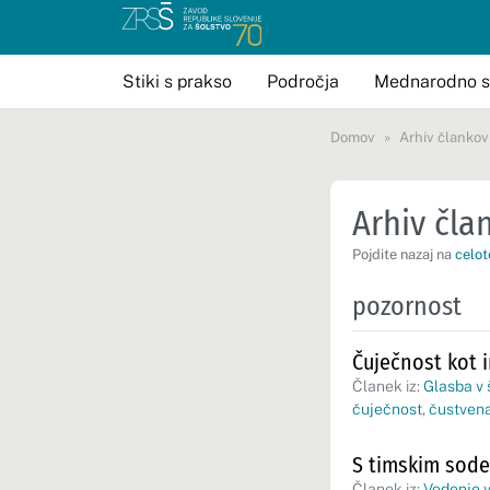
Stiki s prakso
Področja
Mednarodno s
Domov
Arhiv člankov
Arhiv član
Pojdite nazaj na
celot
pozornost
Čuječnost kot 
Članek iz:
Glasba v š
čuječnost
,
čustvena
S timskim sode
Članek iz:
Vodenje v