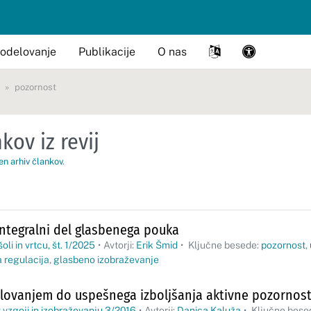
odelovanje
Publikacije
O nas
pozornost
kov iz revij
en arhiv člankov
.
integralni del glasbenega pouka
oli in vrtcu, št. 1/2025
•
Avtorji:
Erik Šmid
•
Ključne besede:
pozornost
,
 regulacija
,
glasbeno izobraževanje
lovanjem do uspešnega izboljšanja aktivne pozornos
 vzgoji in izobraževanju 3/2016
•
Avtorji:
Danica Kaluža
•
Ključne bese