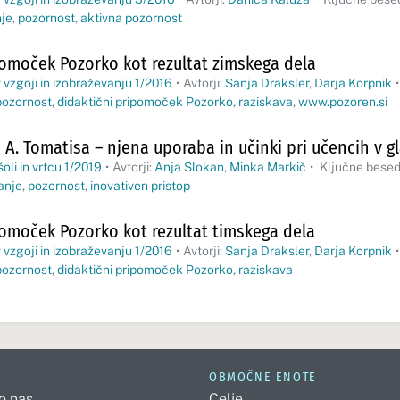
nje
,
pozornost
,
aktivna pozornost
pomoček Pozorko kot rezultat zimskega dela
 vzgoji in izobraževanju 1/2016
•
Avtorji:
Sanja Draksler
,
Darja Korpnik
•
pozornost
,
didaktični pripomoček Pozorko
,
raziskava
,
www.pozoren.si
A. Tomatisa – njena uporaba in učinki pri učencih v gl
oli in vrtcu 1/2019
•
Avtorji:
Anja Slokan
,
Minka Markič
•
Ključne bese
anje
,
pozornost
,
inovativen pristop
pomoček Pozorko kot rezultat timskega dela
 vzgoji in izobraževanju 1/2016
•
Avtorji:
Sanja Draksler
,
Darja Korpnik
•
pozornost
,
didaktični pripomoček Pozorko
,
raziskava
OBMOČNE ENOTE
 o nas
Celje