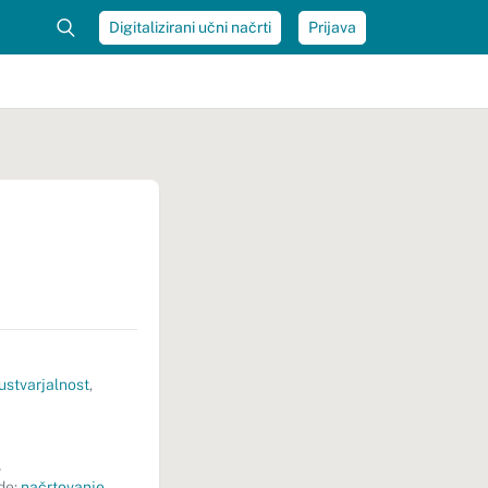
Digitalizirani učni načrti
Prijava
ustvarjalnost
,
t
de:
načrtovanje
,