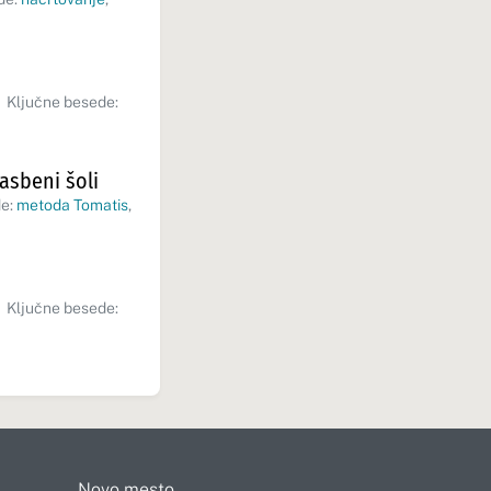
Ključne besede:
asbeni šoli
de:
metoda Tomatis
,
Ključne besede:
Novo mesto