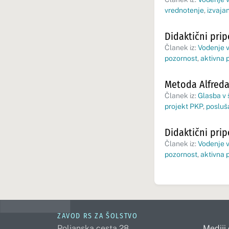
vrednotenje
,
izvaja
Didaktični pri
Članek iz:
Vodenje v
pozornost
,
aktivna 
Metoda Alfreda 
Članek iz:
Glasba v š
projekt PKP
,
posluš
Didaktični pri
Članek iz:
Vodenje v
pozornost
,
aktivna 
ZAVOD RS ZA ŠOLSTVO
Poljanska cesta 28
Mediji