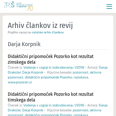
Arhiv člankov iz revij
Pojdite nazaj na
celoten arhiv člankov
.
Darja Korpnik
Didaktični pripomoček Pozorko kot rezultat
zimskega dela
Članek iz:
Vodenje v vzgoji in izobraževanju 1/2016
•
Avtorji:
Sanja
Draksler
,
Darja Korpnik
•
Ključne besede:
pozornost
,
aktivna
pozornost
,
didaktični pripomoček Pozorko
,
raziskava
,
www.pozoren.si
Didaktični pripomoček Pozorko kot rezultat
timskega dela
Članek iz:
Vodenje v vzgoji in izobraževanju 1/2016
•
Avtorji:
Sanja
Draksler
,
Darja Korpnik
•
Ključne besede:
pozornost
,
aktivna
pozornost
,
didaktični pripomoček Pozorko
,
raziskava