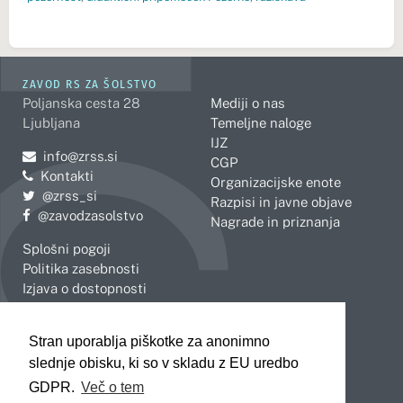
ZAVOD RS ZA ŠOLSTVO
Poljanska cesta 28
Mediji o nas
Ljubljana
Temeljne naloge
IJZ
Pošljite e-mail na
info@zrss.si
CGP
Kontakti
Organizacijske enote
Pojdite na Twitter:
@zrss_si
Razpisi in javne objave
Pojdite na Facebook:
@zavodzasolstvo
Nagrade in priznanja
Splošni pogoji
Politika zasebnosti
Izjava o dostopnosti
OBMOČNE ENOTE
Stran uporablja piškotke za anonimno
Celje
Novo mesto
slednje obisku, ki so v skladu z EU uredbo
Koper
Slovenj Gradec
Kranj
GDPR.
Več o tem