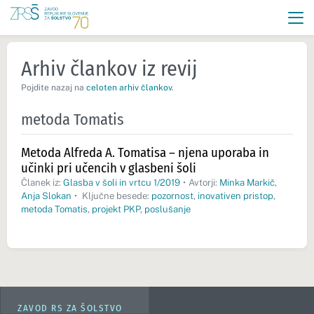
Arhiv člankov iz revij
Pojdite nazaj na
celoten arhiv člankov
.
metoda Tomatis
Metoda Alfreda A. Tomatisa – njena uporaba in
učinki pri učencih v glasbeni šoli
Članek iz:
Glasba v šoli in vrtcu 1/2019
•
Avtorji:
Minka Markič
,
Anja Slokan
•
Ključne besede:
pozornost
,
inovativen pristop
,
metoda Tomatis
,
projekt PKP
,
poslušanje
ZAVOD RS ZA ŠOLSTVO