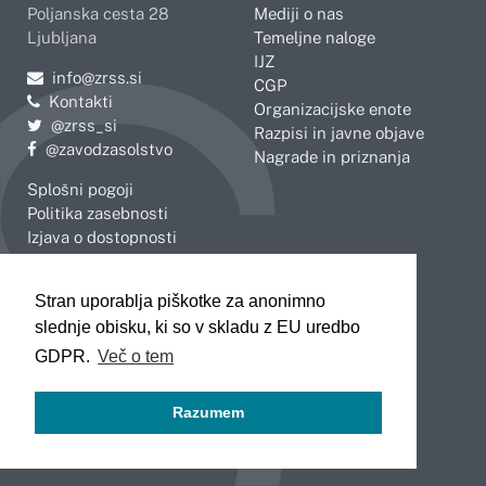
Poljanska cesta 28
Mediji o nas
Ljubljana
Temeljne naloge
IJZ
Pošljite e-mail na
info@zrss.si
CGP
Kontakti
Organizacijske enote
Pojdite na Twitter:
@zrss_si
Razpisi in javne objave
Pojdite na Facebook:
@zavodzasolstvo
Nagrade in priznanja
Splošni pogoji
Politika zasebnosti
Izjava o dostopnosti
OBMOČNE ENOTE
Stran uporablja piškotke za anonimno
Celje
Novo mesto
slednje obisku, ki so v skladu z EU uredbo
Koper
Slovenj Gradec
Kranj
GDPR.
Več o tem
Ljubljana
Maribor
Razumem
Murska Sobota
Nova Gorica