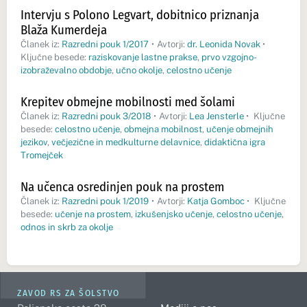
Intervju s Polono Legvart, dobitnico priznanja
Blaža Kumerdeja
Članek iz:
Razredni pouk 1/2017
•
Avtorji:
dr. Leonida Novak
•
Ključne besede:
raziskovanje lastne prakse
,
prvo vzgojno-
izobraževalno obdobje
,
učno okolje
,
celostno učenje
Krepitev obmejne mobilnosti med šolami
Članek iz:
Razredni pouk 3/2018
•
Avtorji:
Lea Jensterle
•
Ključne
besede:
celostno učenje
,
obmejna mobilnost
,
učenje obmejnih
jezikov
,
večjezične in medkulturne delavnice
,
didaktična igra
Tromejček
Na učenca osredinjen pouk na prostem
Članek iz:
Razredni pouk 1/2019
•
Avtorji:
Katja Gomboc
•
Ključne
besede:
učenje na prostem
,
izkušenjsko učenje
,
celostno učenje
,
odnos in skrb za okolje
ZAVOD RS ZA ŠOLSTVO