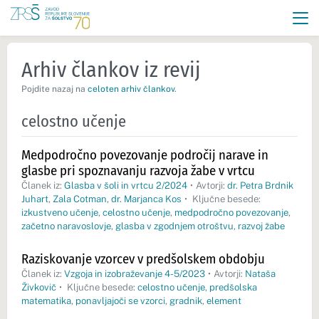
Arhiv člankov iz revij
Pojdite nazaj na
celoten arhiv člankov
.
celostno učenje
Medpodročno povezovanje področij narave in
glasbe pri spoznavanju razvoja žabe v vrtcu
Članek iz:
Glasba v šoli in vrtcu 2/2024
•
Avtorji:
dr. Petra Brdnik
Juhart
,
Zala Cotman
,
dr. Marjanca Kos
•
Ključne besede:
izkustveno učenje
,
celostno učenje
,
medpodročno povezovanje
,
začetno naravoslovje
,
glasba v zgodnjem otroštvu
,
razvoj žabe
Raziskovanje vzorcev v predšolskem obdobju
Članek iz:
Vzgoja in izobraževanje 4-5/2023
•
Avtorji:
Nataša
Živkovič
•
Ključne besede:
celostno učenje
,
predšolska
matematika
,
ponavljajoči se vzorci
,
gradnik
,
element