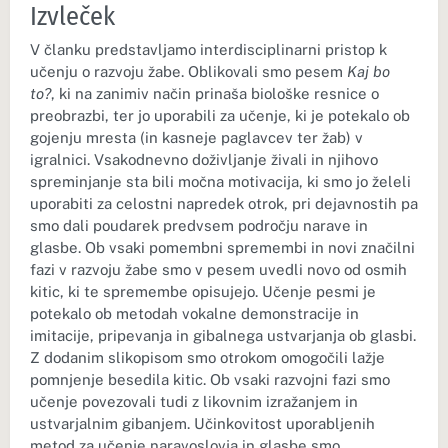
Izvleček
V članku predstavljamo interdisciplinarni pristop k
učenju o razvoju žabe. Oblikovali smo pesem
Kaj bo
to?
, ki na zanimiv način prinaša biološke resnice o
preobrazbi, ter jo uporabili za učenje, ki je potekalo ob
gojenju mresta (in kasneje paglavcev ter žab) v
igralnici. Vsakodnevno doživljanje živali in njihovo
spreminjanje sta bili močna motivacija, ki smo jo želeli
uporabiti za celostni napredek otrok, pri dejavnostih pa
smo dali poudarek predvsem področju narave in
glasbe. Ob vsaki pomembni spremembi in novi značilni
fazi v razvoju žabe smo v pesem uvedli novo od osmih
kitic, ki te spremembe opisujejo. Učenje pesmi je
potekalo ob metodah vokalne demonstracije in
imitacije, pripevanja in gibalnega ustvarjanja ob glasbi.
Z dodanim slikopisom smo otrokom omogočili lažje
pomnjenje besedila kitic. Ob vsaki razvojni fazi smo
učenje povezovali tudi z likovnim izražanjem in
ustvarjalnim gibanjem. Učinkovitost uporabljenih
metod za učenje naravoslovja in glasbe smo