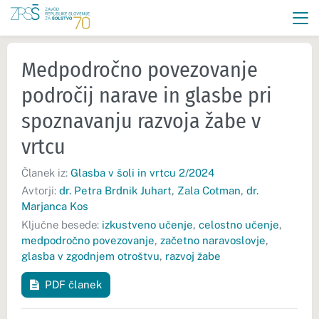
Medpodročno povezovanje
področij narave in glasbe pri
spoznavanju razvoja žabe v
vrtcu
Članek iz:
Glasba v šoli in vrtcu 2/2024
Avtorji:
dr. Petra Brdnik Juhart
,
Zala Cotman
,
dr.
Marjanca Kos
Ključne besede:
izkustveno učenje
,
celostno učenje
,
medpodročno povezovanje
,
začetno naravoslovje
,
glasba v zgodnjem otroštvu
,
razvoj žabe
PDF članek