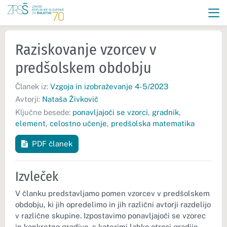
Raziskovanje vzorcev v
predšolskem obdobju
Članek iz:
Vzgoja in izobraževanje 4-5/2023
Avtorji:
Nataša Živkovič
Ključne besede:
ponavljajoči se vzorci
,
gradnik
,
element
,
celostno učenje
,
predšolska matematika
PDF članek
Izvleček
V članku predstavljamo pomen vzorcev v predšolskem
obdobju, ki jih opredelimo in jih različni avtorji razdelijo
v različne skupine. Izpostavimo ponavljajoči se vzorec
in konkretno gradivo, s katerimi lahko otroci gradijo