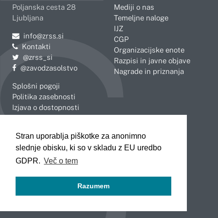
Poljanska cesta 28
Mediji o nas
Ljubljana
Temeljne naloge
IJZ
Pošljite e-mail na
info@zrss.si
CGP
Kontakti
Organizacijske enote
Pojdite na Twitter:
@zrss_si
Razpisi in javne objave
Pojdite na Facebook:
@zavodzasolstvo
Nagrade in priznanja
Splošni pogoji
Politika zasebnosti
Izjava o dostopnosti
OBMOČNE ENOTE
Stran uporablja piškotke za anonimno
Celje
Novo mesto
slednje obisku, ki so v skladu z EU uredbo
Koper
Slovenj Gradec
Kranj
GDPR.
Več o tem
Ljubljana
Maribor
Razumem
Murska Sobota
Nova Gorica