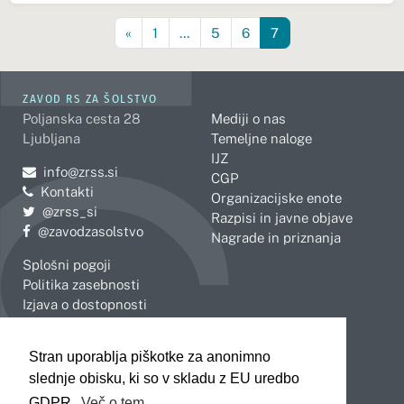
«
1
…
5
6
7
ZAVOD RS ZA ŠOLSTVO
Poljanska cesta 28
Mediji o nas
Ljubljana
Temeljne naloge
IJZ
Pošljite e-mail na
info@zrss.si
CGP
Kontakti
Organizacijske enote
Pojdite na Twitter:
@zrss_si
Razpisi in javne objave
Pojdite na Facebook:
@zavodzasolstvo
Nagrade in priznanja
Splošni pogoji
Politika zasebnosti
Izjava o dostopnosti
OBMOČNE ENOTE
Stran uporablja piškotke za anonimno
Celje
Novo mesto
slednje obisku, ki so v skladu z EU uredbo
Koper
Slovenj Gradec
Kranj
GDPR.
Več o tem