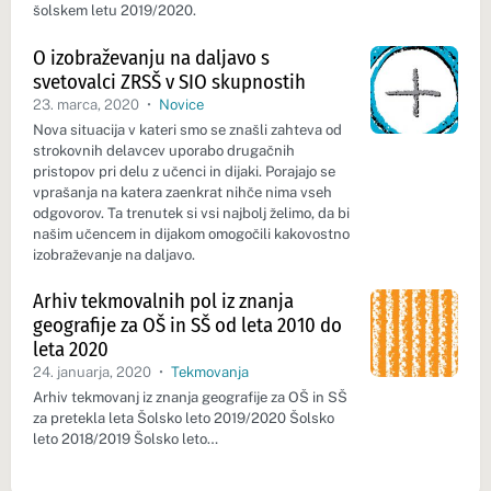
šolskem letu 2019/2020.
O izobraževanju na daljavo s
svetovalci ZRSŠ v SIO skupnostih
23. marca, 2020
•
Novice
Nova situacija v kateri smo se znašli zahteva od
strokovnih delavcev uporabo drugačnih
pristopov pri delu z učenci in dijaki. Porajajo se
vprašanja na katera zaenkrat nihče nima vseh
odgovorov. Ta trenutek si vsi najbolj želimo, da bi
našim učencem in dijakom omogočili kakovostno
izobraževanje na daljavo.
Arhiv tekmovalnih pol iz znanja
geografije za OŠ in SŠ od leta 2010 do
leta 2020
24. januarja, 2020
•
Tekmovanja
Arhiv tekmovanj iz znanja geografije za OŠ in SŠ
za pretekla leta Šolsko leto 2019/2020 Šolsko
leto 2018/2019 Šolsko leto…