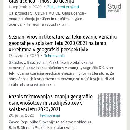
Glas učenca – most do učenja
1. septembra, 2020
•
Zaključeni projekti
Cilj projekta STUDENT VOICE, Glas učenca –
most do učenja je slišan in upoštevan glas
učenca, ki temelji na vzpostavitvi…
Seznam virov in literature za tekmovanje v znanju
geografije v šolskem letu 2020/2021 na temo
»Prehrana v geografski perspektivi«
17. avgusta, 2020
•
Tekmovanja
Skladno z Razpisom in Pravilnikom o tekmovanju
osnovnošolcev in srednješolcev v znanju geografije Državna
tekmovalna komisija predpisuje seznam virov in literature. Za
območno in državno raven tekmovanja se upoštevajo tudi viri
in literatura prejšnjih ravni.
Razpis tekmovanja v znanju geografije
osnovnošolcev in srednješolcev v
šolskem letu 2020/2021
20. julija, 2020
•
Tekmovanja
Zavod Republike Slovenije za šolstvo v skladu z
8. in 9. členom Pravilnika o tekmovanju