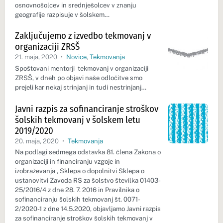
osnovnošolcev in srednješolcev v znanju
geografije razpisuje v šolskem…
Zaključujemo z izvedbo tekmovanj v
organizaciji ZRSŠ
21. maja, 2020
•
Novice
,
Tekmovanja
Spoštovani mentorji tekmovanj v organizaciji
ZRSŠ, v dneh po objavi naše odločitve smo
prejeli kar nekaj strinjanj in tudi nestrinjanj…
Javni razpis za sofinanciranje stroškov
šolskih tekmovanj v šolskem letu
2019/2020
20. maja, 2020
•
Tekmovanja
Na podlagi sedmega odstavka 81. člena Zakona o
organizaciji in financiranju vzgoje in
izobraževanja , Sklepa o dopolnitvi Sklepa o
ustanovitvi Zavoda RS za šolstvo številka 01403-
25/2016/4 z dne 28. 7. 2016 in Pravilnika o
sofinanciranju šolskih tekmovanj št. 0071-
2/2020-1 z dne 14.5.2020, objavljamo Javni razpis
za sofinanciranje stroškov šolskih tekmovanj v