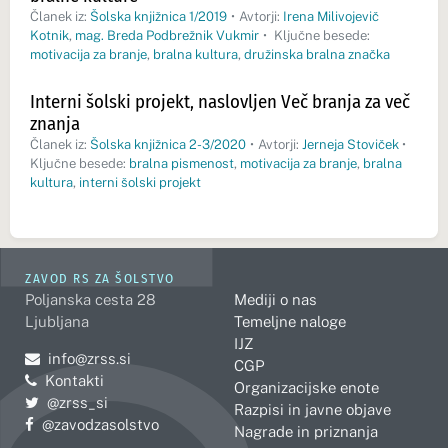
Članek iz:
Šolska knjižnica 1/2019
•
Avtorji:
Irena Milivojevič
Kotnik
,
mag. Breda Podbrežnik Vukmir
•
Ključne besede:
motivacija za branje
,
bralna kultura
,
družinska bralna značka
Interni šolski projekt, naslovljen Več branja za več
znanja
Članek iz:
Šolska knjižnica 2-3/2020
•
Avtorji:
Jerneja Stoviček
•
Ključne besede:
bralna pismenost
,
motivacija za branje
,
bralna
kultura
,
interni šolski projekt
ZAVOD RS ZA ŠOLSTVO
Poljanska cesta 28
Mediji o nas
Ljubljana
Temeljne naloge
IJZ
Pošljite e-mail na
info@zrss.si
CGP
Kontakti
Organizacijske enote
Pojdite na Twitter:
@zrss_si
Razpisi in javne objave
Pojdite na Facebook:
@zavodzasolstvo
Nagrade in priznanja