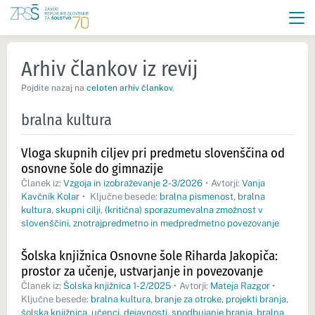
Arhiv člankov iz revij
Pojdite nazaj na
celoten arhiv člankov
.
bralna kultura
Vloga skupnih ciljev pri predmetu slovenščina od
osnovne šole do gimnazije
Članek iz:
Vzgoja in izobraževanje 2-3/2026
•
Avtorji:
Vanja
Kavčnik Kolar
•
Ključne besede:
bralna pismenost
,
bralna
kultura
,
skupni cilji
,
(kritična) sporazumevalna zmožnost v
slovenščini
,
znotrajpredmetno in medpredmetno povezovanje
Šolska knjižnica Osnovne šole Riharda Jakopiča:
prostor za učenje, ustvarjanje in povezovanje
Članek iz:
Šolska knjižnica 1-2/2025
•
Avtorji:
Mateja Razgor
•
Ključne besede:
bralna kultura
,
branje za otroke
,
projekti branja
,
šolska knjižnica
,
učenci
,
dejavnosti
,
spodbujanje branja
,
bralna