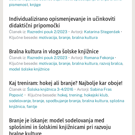
pismenost
,
knjige
Individualizirano opismenjevanje in učinkoviti
didaktični pripomočki
Članek iz:
Razredni pouk 2/2023
•
Avtorji:
Katarina Stegenšek
•
Ključne besede:
motivacija
,
branje
,
bralna kultura
Bralna kultura in vloga šolske knjižnice
Članek iz:
Razredni pouk 2/2023
•
Avtorji:
Romana Fekonja
•
Ključne besede:
motivacija
,
branje
,
bralna kultura
,
razvoj bralca
,
model šolske knjižnice
Kaj treniram: hokej ali branje? Najbolje kar oboje!
Članek iz:
Šolska knjižnica 3-4/2016
•
Avtorji:
Sabina Fras
Popović
•
Ključne besede:
hokej
,
trening
,
hokejski klub
,
sodelovanje
,
branje
,
spodbujanje branja
,
bralna kultura
,
splošna
knjižnica
,
fantje
Branje je iskanje: model sodelovanja med
splošnimi in šolskimi knjižnicami pri razvoju
bralne kulture