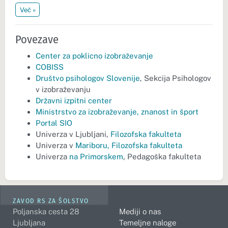
Več »
Povezave
Center za poklicno izobraževanje
COBISS
Društvo psihologov Slovenije
, Sekcija Psihologov
v izobraževanju
Državni izpitni center
Ministrstvo za izobraževanje, znanost in šport
Portal SIO
Univerza v Ljubljani,
Filozofska fakulteta
Univerza v
Mariboru, Filozofska fakulteta
Univerza
na Primorskem
, Pedagoška fakulteta
ZAVOD RS ZA ŠOLSTVO
Poljanska cesta 28
Mediji o nas
Ljubljana
Temeljne naloge