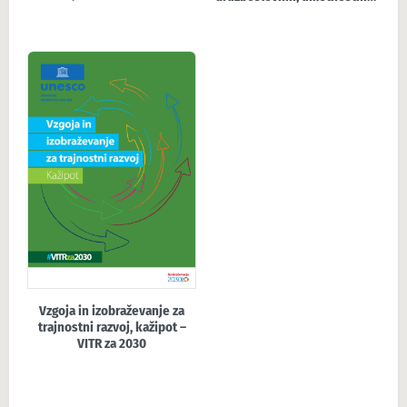
humanističnih predmetov –
in humanističnih predmetov
DUH 2025
Vzgoja in izobraževanje za
trajnostni razvoj, kažipot –
VITR za 2030