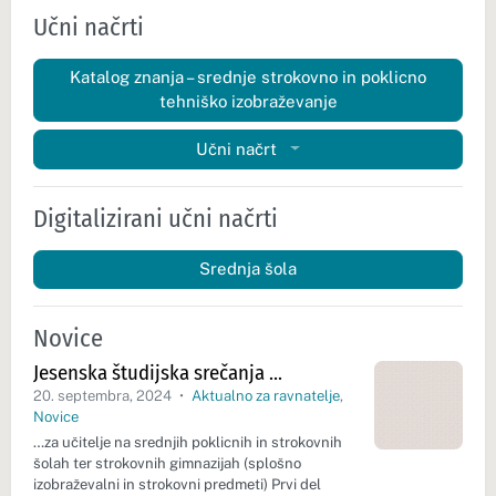
Učni načrti
Katalog znanja – srednje strokovno in poklicno
tehniško izobraževanje
Učni načrt
Digitalizirani učni načrti
Srednja šola
Novice
Jesenska študijska srečanja …
20. septembra, 2024
•
Aktualno za ravnatelje
,
Novice
…za učitelje na srednjih poklicnih in strokovnih
šolah ter strokovnih gimnazijah (splošno
izobraževalni in strokovni predmeti) Prvi del