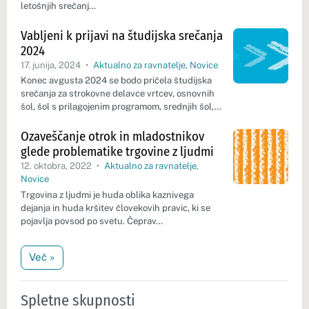
letošnjih srečanj…
Vabljeni k prijavi na študijska srečanja
2024
17. junija, 2024
•
Aktualno za ravnatelje
,
Novice
Konec avgusta 2024 se bodo pričela študijska
srečanja za strokovne delavce vrtcev, osnovnih
šol, šol s prilagojenim programom, srednjih šol,…
Ozaveščanje otrok in mladostnikov
glede problematike trgovine z ljudmi
12. oktobra, 2022
•
Aktualno za ravnatelje
,
Novice
Trgovina z ljudmi je huda oblika kaznivega
dejanja in huda kršitev človekovih pravic, ki se
pojavlja povsod po svetu. Čeprav…
Več »
Spletne skupnosti