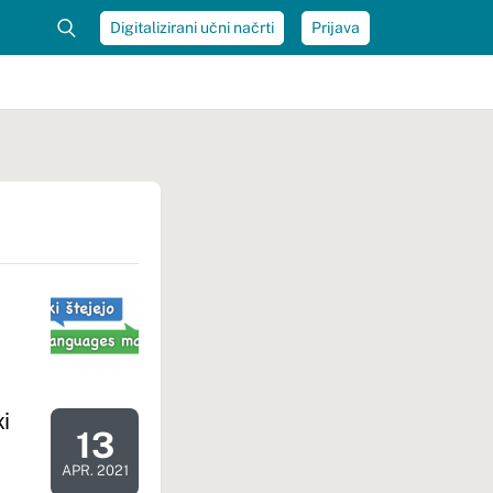
Digitalizirani učni načrti
Prijava
ki
13
Dan dogodka: 13. 04. 2021
APR. 2021