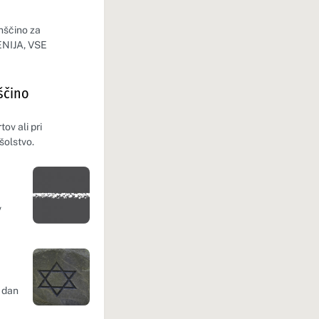
enščino za
ENIJA, VSE
ščino
ov ali pri
šolstvo.
v
 dan