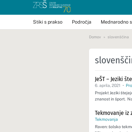
Stiki s prakso
Področja
Mednarodno s
Domov
slovenščina
slovenšč
JeŠT – Jeziki št
6. aprila, 2021
•
Pro
Projekt Jeziki šteje
znanost in šport. N
Tekmovanje iz 
Tekmovanja
Raven: šolsko tekmo