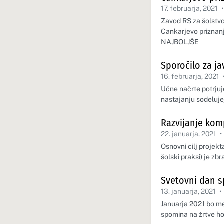
17. februarja, 2021
•
Zavod RS za šolstvo
Cankarjevo priznan
NAJBOLJŠE
Sporočilo za j
16. februarja, 2021
Učne načrte potrjuje
nastajanju sodelujej
Razvijanje kom
22. januarja, 2021
•
Osnovni cilj projekt
šolski praksi) je zb
Svetovni dan s
13. januarja, 2021
•
Januarja 2021 bo me
spomina na žrtve h