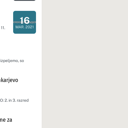
16
Dan dogodka: 16. 03. 2021
MAR. 2021
11.
 izpeljemo, so
nkarjevo
: 2. in 3. razred
ne za