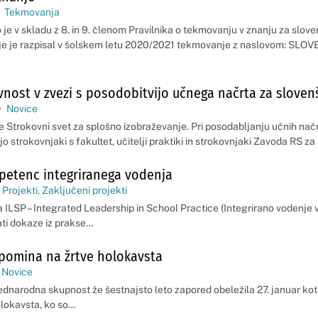
Tekmovanja
 je v skladu z 8. in 9. členom Pravilnika o tekmovanju v znanju za slov
je je razpisal v šolskem letu 2020/2021 tekmovanje z naslovom: SLOV
avnost v zvezi s posodobitvijo učnega načrta za sloven
•
Novice
 Strokovni svet za splošno izobraževanje. Pri posodabljanju učnih načrt
o strokovnjaki s fakultet, učitelji praktiki in strokovnjaki Zavoda RS za 
petenc integriranega vodenja
Projekti
,
Zaključeni projekti
a ILSP – Integrated Leadership in School Practice (Integrirano vodenje 
rati dokaze iz prakse…
pomina na žrtve holokavsta
Novice
dnarodna skupnost že šestnajsto leto zapored obeležila 27. januar kot
olokavsta, ko so…