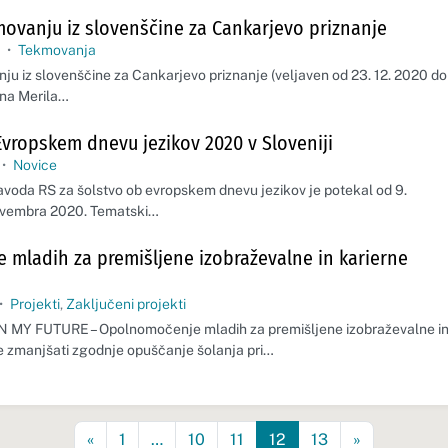
kmovanju iz slovenščine za Cankarjevo priznanje
0
•
Tekmovanja
ju iz slovenščine za Cankarjevo priznanje (veljaven od 23. 12. 2020 do 
na Merila…
Evropskem dnevu jezikov 2020 v Sloveniji
•
Novice
voda RS za šolstvo ob evropskem dnevu jezikov je potekal od 9.
ovembra 2020. Tematski…
mladih za premišljene izobraževalne in karierne
•
Projekti
,
Zaključeni projekti
GN MY FUTURE – Opolnomočenje mladih za premišljene izobraževalne i
je zmanjšati zgodnje opuščanje šolanja pri…
«
1
…
10
11
12
13
»