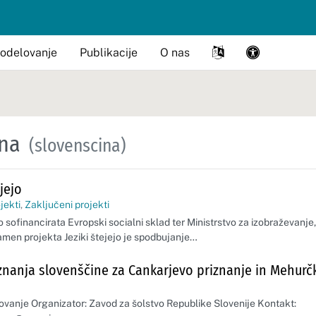
odelovanje
Publikacije
O nas
ina
(slovenscina)
ejejo
jekti
,
Zaključeni projekti
jo sofinancirata Evropski socialni sklad ter Ministrstvo za izobraževanje,
amen projekta Jeziki štejejo je spodbujanje…
znanja slovenščine za Cankarjevo priznanje in Mehurč
vanje Organizator: Zavod za šolstvo Republike Slovenije Kontakt: