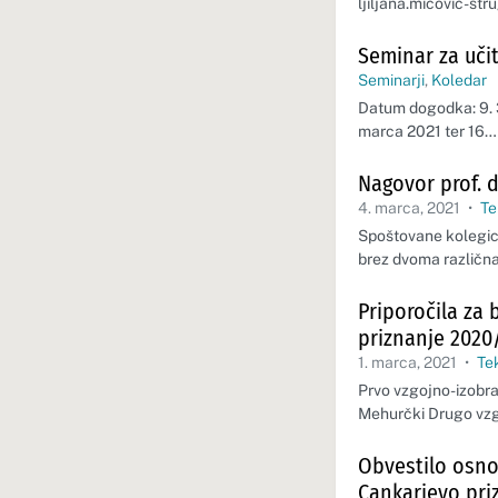
ljiljana.micovic-str
Seminar za uči
Seminarji
,
Koledar
Datum dogodka: 9. 3.
marca 2021 ter 16…
Nagovor prof. d
4. marca, 2021
•
Te
Spoštovane kolegice
brez dvoma različna
Priporočila za 
priznanje 2020
1. marca, 2021
•
Te
Prvo vzgojno-izobraž
Mehurčki Drugo vz
Obvestilo osno
Cankarjevo pri