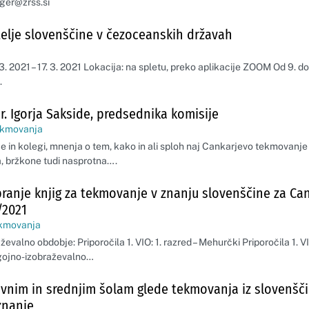
uger@zrss.si
telje slovenščine v čezoceanskih državah
 2021 – 17. 3. 2021 Lokacija: na spletu, preko aplikacije ZOOM Od 9. do 
.
r. Igorja Sakside, predsednika komisije
kmovanja
 in kolegi, mnenja o tem, kako in ali sploh naj Cankarjevo tekmovanje
, bržkone tudi nasprotna….
branje knjig za tekmovanje v znanju slovenščine za Ca
/2021
kmovanja
evalno obdobje: Priporočila 1. VIO: 1. razred – Mehurčki Priporočila 1. VIO
gojno-izobraževalno…
vnim in srednjim šolam glede tekmovanja iz slovenšči
znanje