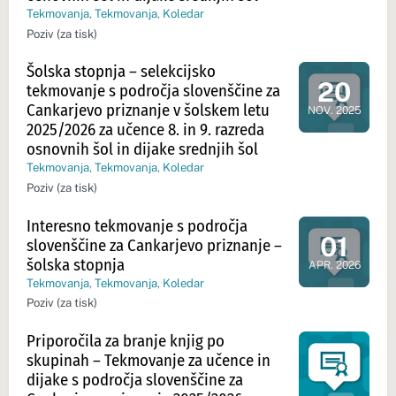
Tekmovanja
,
Tekmovanja
,
Koledar
Poziv (za tisk)
Šolska stopnja – selekcijsko
20
tekmovanje s področja slovenščine za
Dan dogodk
Cankarjevo priznanje v šolskem letu
NOV. 2025
2025/2026 za učence 8. in 9. razreda
osnovnih šol in dijake srednjih šol
Tekmovanja
,
Tekmovanja
,
Koledar
Poziv (za tisk)
Interesno tekmovanje s področja
01
slovenščine za Cankarjevo priznanje –
Dan dogod
šolska stopnja
APR. 2026
Tekmovanja
,
Tekmovanja
,
Koledar
Poziv (za tisk)
Priporočila za branje knjig po
skupinah – Tekmovanje za učence in
dijake s področja slovenščine za