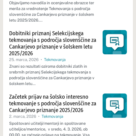
Objavljamo navodila in ocenjevalne obrazce ter
merila za vrednotenje Tekmovanja s področja
slovenščine za Cankarjevo priznanje v šolskem
letu 2025/2026….
Dobitniki priznanj Selekcijskega
tekmovanja s področja slovenščine za
Cankarjevo priznanje v šolskem letu
2025/2026
25. marca, 2026
•
Tekmovanja
Znani so rezultati oziroma dobitniki zlatih in
srebrnih priznanj Selekcijskega tekmovanja s
področja slovenščine za Cankarjevo priznanje v
šolskem letu…
Začetek prijav na šolsko interesno
tekmovanje s področja slovenščine za
Cankarjevo priznanje 2025/2026
2. marca, 2026
•
Tekmovanja
Spoštovani učitelji/mentorji in spoštovane
učiteljice/mentorice, v sredo, 4. 3. 2026, ob
00.00, se začnejo prijave na tekmovanje. Vsa