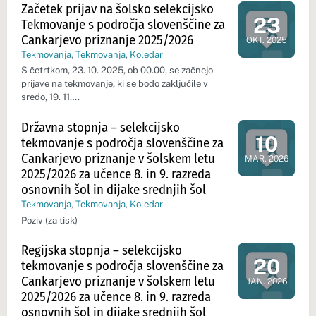
Začetek prijav na šolsko selekcijsko
23
Tekmovanje s področja slovenščine za
Dan dogod
Cankarjevo priznanje 2025/2026
OKT. 2025
Tekmovanja
,
Tekmovanja
,
Koledar
S četrtkom, 23. 10. 2025, ob 00.00, se začnejo
prijave na tekmovanje, ki se bodo zaključile v
sredo, 19. 11….
Državna stopnja – selekcijsko
10
tekmovanje s področja slovenščine za
Dan dogod
Cankarjevo priznanje v šolskem letu
MAR. 2026
2025/2026 za učence 8. in 9. razreda
osnovnih šol in dijake srednjih šol
Tekmovanja
,
Tekmovanja
,
Koledar
Poziv (za tisk)
Regijska stopnja – selekcijsko
20
tekmovanje s področja slovenščine za
Dan dogod
Cankarjevo priznanje v šolskem letu
JAN. 2026
2025/2026 za učence 8. in 9. razreda
osnovnih šol in dijake srednjih šol