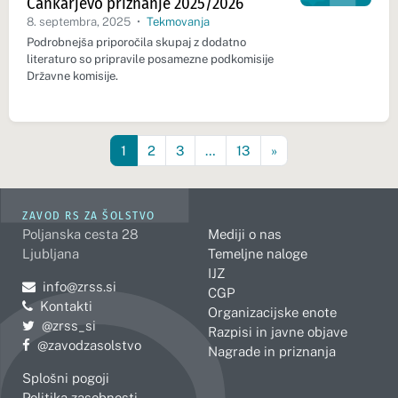
Cankarjevo priznanje 2025/2026
8. septembra, 2025
•
Tekmovanja
Podrobnejša priporočila skupaj z dodatno
literaturo so pripravile posamezne podkomisije
Državne komisije.
1
2
3
…
13
»
ZAVOD RS ZA ŠOLSTVO
Poljanska cesta 28
Mediji o nas
Ljubljana
Temeljne naloge
IJZ
Pošljite e-mail na
info@zrss.si
CGP
Kontakti
Organizacijske enote
Pojdite na Twitter:
@zrss_si
Razpisi in javne objave
Pojdite na Facebook:
@zavodzasolstvo
Nagrade in priznanja
Splošni pogoji
Politika zasebnosti