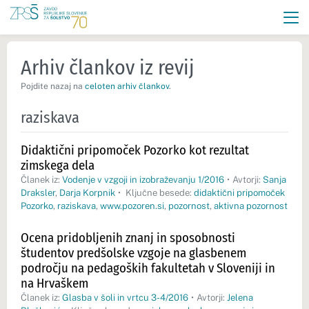
Arhiv člankov iz revij
Pojdite nazaj na
celoten arhiv člankov
.
raziskava
Didaktični pripomoček Pozorko kot rezultat
zimskega dela
Članek iz:
Vodenje v vzgoji in izobraževanju 1/2016
•
Avtorji:
Sanja
Draksler
,
Darja Korpnik
•
Ključne besede:
didaktični pripomoček
Pozorko
,
raziskava
,
www.pozoren.si
,
pozornost
,
aktivna pozornost
Ocena pridobljenih znanj in sposobnosti
študentov predšolske vzgoje na glasbenem
področju na pedagoških fakultetah v Sloveniji in
na Hrvaškem
Članek iz:
Glasba v šoli in vrtcu 3-4/2016
•
Avtorji:
Jelena