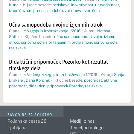
Kunc
•
Ključne besede:
raziskava
,
inovativnost
,
ustvarjalnost
,
izobraževalni proces
,
model razvoja inovativne šole
Učna samopodoba dvojno izjemnih otrok
Članek iz:
Vzgoja in izobraževanje 1/2016
•
Avtorji:
Nataša
Satler
•
Ključne besede:
učna samopodobna
,
dvojno izjemni
otroci
,
osnovna šola s prilagojenim programom
,
osnovna šola
,
raziskava
Didaktični pripomoček Pozorko kot rezultat
timskega dela
Članek iz:
Vodenje v vzgoji in izobraževanju 1/2016
•
Avtorji:
Sanja
Draksler
,
Darja Korpnik
•
Ključne besede:
pozornost
,
aktivna
pozornost
,
didaktični pripomoček Pozorko
,
raziskava
ZAVOD RS ZA ŠOLSTVO
Poljanska cesta 28
Mediji o nas
Ljubljana
Temeljne naloge