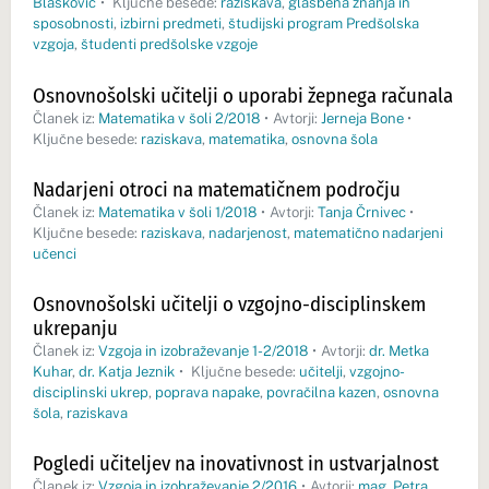
Blašković
•
Ključne besede:
raziskava
,
glasbena znanja in
sposobnosti
,
izbirni predmeti
,
študijski program Predšolska
vzgoja
,
študenti predšolske vzgoje
Osnovnošolski učitelji o uporabi žepnega računala
Članek iz:
Matematika v šoli 2/2018
•
Avtorji:
Jerneja Bone
•
Ključne besede:
raziskava
,
matematika
,
osnovna šola
Nadarjeni otroci na matematičnem področju
Članek iz:
Matematika v šoli 1/2018
•
Avtorji:
Tanja Črnivec
•
Ključne besede:
raziskava
,
nadarjenost
,
matematično nadarjeni
učenci
Osnovnošolski učitelji o vzgojno-disciplinskem
ukrepanju
Članek iz:
Vzgoja in izobraževanje 1-2/2018
•
Avtorji:
dr. Metka
Kuhar
,
dr. Katja Jeznik
•
Ključne besede:
učitelji
,
vzgojno-
disciplinski ukrep
,
poprava napake
,
povračilna kazen
,
osnovna
šola
,
raziskava
Pogledi učiteljev na inovativnost in ustvarjalnost
Članek iz:
Vzgoja in izobraževanje 2/2016
•
Avtorji:
mag. Petra