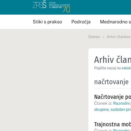
Stiki s prakso
Področja
Mednarodno s
Domov
Arhiv člankov
Arhiv član
Pojdite nazaj na
celot
načrtovanje
Načrtovanje po
Članek iz:
Razredni
skupine
,
sodobni pri
Trajnostna mob
Članek iz:
Razredni 