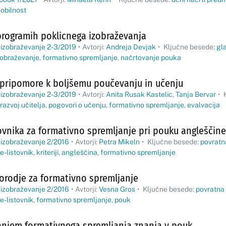
obilnost
programih poklicnega izobraževanja
 izobraževanje 2-3/2019
•
Avtorji:
Andreja Devjak
•
Ključne besede:
gl
zobraževanje
,
formativno spremljanje
,
načrtovanje pouka
a pripomore k boljšemu poučevanju in učenju
 izobraževanje 2-3/2019
•
Avtorji:
Anita Rusak Kastelic
,
Tanja Bervar
•
K
razvoj učitelja
,
pogovori o učenju
,
formativno spremljanje
,
evalvacija
ovnika za formativno spremljanje pri pouku angleščine
 izobraževanje 2/2016
•
Avtorji:
Petra Mikeln
•
Ključne besede:
povratn
e-listovnik
,
kriteriji
,
angleščina
,
formativno spremljanje
 orodje za formativno spremljanje
 izobraževanje 2/2016
•
Avtorji:
Vesna Gros
•
Ključne besede:
povratna 
e-listovnik
,
formativno spremljanje
,
pouk
janjem formativnega spremljanja znanja v pouk