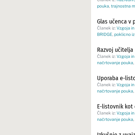
pouka
,
trajnostna m
Glas učenca v 
Članek iz:
Vzgoja in
BRIDGE
,
poklicno i
Razvoj učitelj
Članek iz:
Vzgoja in
načrtovanje pouka
,
Uporaba e-list
Članek iz:
Vzgoja in
načrtovanje pouka
,
E-listovnik kot
Članek iz:
Vzgoja in
načrtovanje pouka
,
Izkušnje z uva