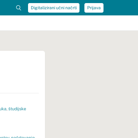
Digitalizirani učni načrti
Prijava
uka
,
študijske
metov
,
načrtovanje