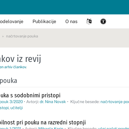
odelovanje
Publikacije
O nas
načrtovanje pouka
kov iz revij
en arhiv člankov
.
 pouka
uka s sodobnimi pristopi
 pouk 3/2020
•
Avtorji:
dr. Nina Novak
•
Ključne besede:
načrtovanje po
stopi
,
učitelji
ilnost pri pouku na razredni stopnji
pouk 1/2021
•
Avtorji:
Mihaela Kerin
•
Ključne besede:
učni načrti pred