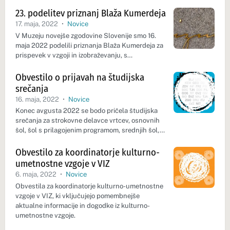
23. podelitev priznanj Blaža Kumerdeja
17. maja, 2022
•
Novice
V Muzeju novejše zgodovine Slovenije smo 16.
maja 2022 podelili priznanja Blaža Kumerdeja za
prispevek v vzgoji in izobraževanju, s…
Obvestilo o prijavah na študijska
srečanja
16. maja, 2022
•
Novice
Konec avgusta 2022 se bodo pričela študijska
srečanja za strokovne delavce vrtcev, osnovnih
šol, šol s prilagojenim programom, srednjih šol,…
Obvestilo za koordinatorje kulturno-
umetnostne vzgoje v VIZ
6. maja, 2022
•
Novice
Obvestila za koordinatorje kulturno-umetnostne
vzgoje v VIZ, ki vključujejo pomembnejše
aktualne informacije in dogodke iz kulturno-
umetnostne vzgoje.