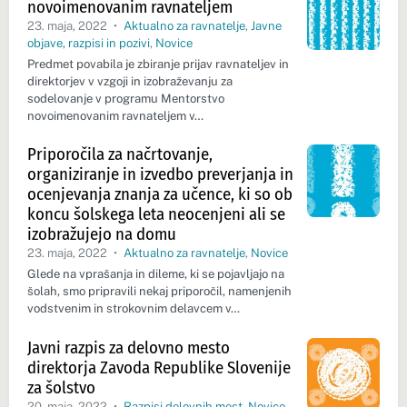
novoimenovanim ravnateljem
23. maja, 2022
•
Aktualno za ravnatelje
,
Javne
objave, razpisi in pozivi
,
Novice
Predmet povabila je zbiranje prijav ravnateljev in
direktorjev v vzgoji in izobraževanju za
sodelovanje v programu Mentorstvo
novoimenovanim ravnateljem v…
Priporočila za načrtovanje,
organiziranje in izvedbo preverjanja in
ocenjevanja znanja za učence, ki so ob
koncu šolskega leta neocenjeni ali se
izobražujejo na domu
23. maja, 2022
•
Aktualno za ravnatelje
,
Novice
Glede na vprašanja in dileme, ki se pojavljajo na
šolah, smo pripravili nekaj priporočil, namenjenih
vodstvenim in strokovnim delavcem v…
Javni razpis za delovno mesto
direktorja Zavoda Republike Slovenije
za šolstvo
20. maja, 2022
•
Razpisi delovnih mest
,
Novice