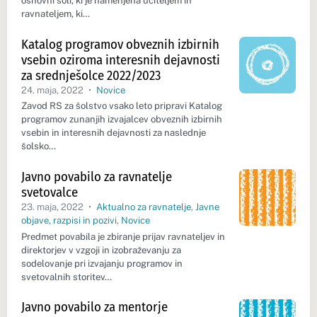
osnovni šoli, ki je namenjena učiteljem in
ravnateljem, ki…
Katalog programov obveznih izbirnih
vsebin oziroma interesnih dejavnosti
za srednješolce 2022/2023
24. maja, 2022
•
Novice
Zavod RS za šolstvo vsako leto pripravi Katalog
programov zunanjih izvajalcev obveznih izbirnih
vsebin in interesnih dejavnosti za naslednje
šolsko…
Javno povabilo za ravnatelje
svetovalce
23. maja, 2022
•
Aktualno za ravnatelje
,
Javne
objave, razpisi in pozivi
,
Novice
Predmet povabila je zbiranje prijav ravnateljev in
direktorjev v vzgoji in izobraževanju za
sodelovanje pri izvajanju programov in
svetovalnih storitev…
Javno povabilo za mentorje