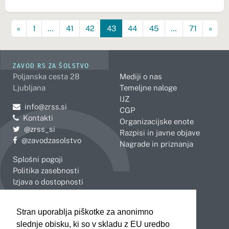
«
1
…
41
42
43
44
45
…
71
»
ZAVOD RS ZA ŠOLSTVO
Poljanska cesta 28
Mediji o nas
Ljubljana
Temeljne naloge
IJZ
Pošljite e-mail na
info@zrss.si
CGP
Kontakti
Organizacijske enote
Pojdite na Twitter:
@zrss_si
Razpisi in javne objave
Pojdite na Facebook:
@zavodzasolstvo
Nagrade in priznanja
Splošni pogoji
Politika zasebnosti
Izjava o dostopnosti
OBMOČNE ENOTE
Stran uporablja piškotke za anonimno
Celje
Novo mesto
slednje obisku, ki so v skladu z EU uredbo
Koper
Slovenj Gradec