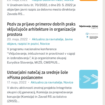
V Uradnem listu št. 70/2022, z dne 20. 5. 2022 je
objavljen javni razpis za delovno mesto direktorja
Zavoda RS…
Poziv za prijavo primerov dobrih praks
vključujoče arhitekture in organizacije
prostora
20. maja, 2022
•
Aktualno za ravnatelje
,
Javne
objave, razpisi in pozivi
,
Novice
V programu nacionalne konference
“Vključevanje, inkluzivnost in pravičnost v vzgoji
in izobraževanju”, ki jo organiziramo skupaj
Eurydice Slovenija, MIZŠ, CMEPIUS…
Ustvarjalni natečaj za srednje šole
»Pisma poslancem«
17. maja, 2022
•
Aktualno za ravnatelje
,
Novice
V okviru aktivnosti znotraj projekta Integriteta:
skupni cilj generacij, Komisija za preprečevanje
korupcije (Komisija) in Zavod RS za šolstvo
(ZRSŠ)…