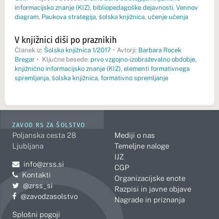
informacijsko znanje (KIZ)
,
bibliopedagoške dejavnosti
,
Vennov
diagram
,
Paukova strategija
,
šolska knjižnica
,
učenje učenja
V knjižnici diši po praznikih
Članek iz:
Šolska knjižnica 1/2017
•
Avtorji:
Barbara Rocek
Bregar
•
Ključne besede:
prvo vzgojno-izobraževalno obdobje
,
knjižnično informacijsko znanje (KIZ)
,
elementi formativnega
spremljanja
,
šolska knjižnica
,
formativno spremljanje
ZAVOD RS ZA ŠOLSTVO
Poljanska cesta 28
Mediji o nas
Ljubljana
Temeljne naloge
IJZ
Pošljite e-mail na
info@zrss.si
CGP
Kontakti
Organizacijske enote
Pojdite na Twitter:
@zrss_si
Razpisi in javne objave
Pojdite na Facebook:
@zavodzasolstvo
Nagrade in priznanja
Splošni pogoji