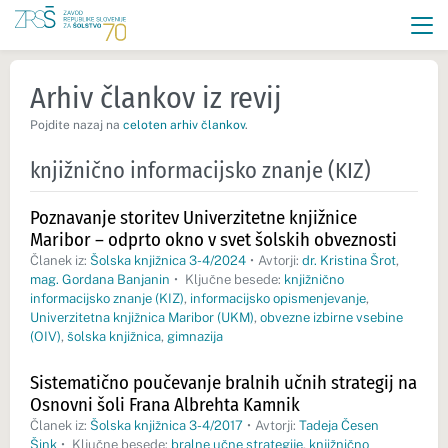
Arhiv člankov iz revij
Pojdite nazaj na
celoten arhiv člankov
.
knjižnično informacijsko znanje (KIZ)
Poznavanje storitev Univerzitetne knjižnice
Maribor – odprto okno v svet šolskih obveznosti
Članek iz:
Šolska knjižnica 3-4/2024
•
Avtorji:
dr. Kristina Šrot
,
mag. Gordana Banjanin
•
Ključne besede:
knjižnično
informacijsko znanje (KIZ)
,
informacijsko opismenjevanje
,
Univerzitetna knjižnica Maribor (UKM)
,
obvezne izbirne vsebine
(OIV)
,
šolska knjižnica
,
gimnazija
Sistematično poučevanje bralnih učnih strategij na
Osnovni šoli Frana Albrehta Kamnik
Članek iz:
Šolska knjižnica 3-4/2017
•
Avtorji:
Tadeja Česen
Šink
•
Ključne besede:
bralne učne strategije
,
knjižnično