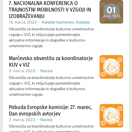
7. NACIONALNA KONFERENCA O
01
TRAJNOSTNI MOBILNOSTI V VZGOJI IN
Dan dogodk
IZOBRAŽEVANJU
AVG. 1970
13. marca, 2023
•
Koledar konferenc
,
Koledar
Obvestila za koordinatorje kulturno-umetnostne
vzgoje v VIZ, ki vključujejo pomembnejše
aktualne informacije in dogodke iz kulturno-
umetnostne vzgoje.
Marčevsko obvestilo za koordinatorje
KUV v VIZ
3. marca, 2023
•
Novice
Obvestila za koordinatorje kulturno-umetnostne
vzgoje v VIZ, ki vključujejo pomembnejše
aktualne informacije in dogodke iz kulturno-
umetnostne vzgoje.
Pobuda Evropske komisije: 27. marec,
Dan evropskih avtorjev
2. marca, 2023
•
Novice
Obvestila za koordinatorje kulturno-umetnostne
vzgoje v VIZ, ki vključujejo pomembnejše