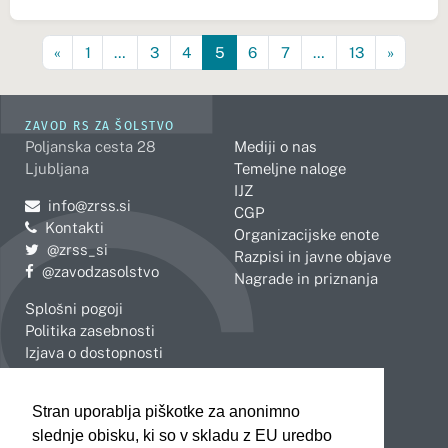
«
1
…
3
4
5
6
7
…
13
»
ZAVOD RS ZA ŠOLSTVO
Poljanska cesta 28
Mediji o nas
Ljubljana
Temeljne naloge
IJZ
Pošljite e-mail na
info@zrss.si
CGP
Kontakti
Organizacijske enote
Pojdite na Twitter:
@zrss_si
Razpisi in javne objave
Pojdite na Facebook:
@zavodzasolstvo
Nagrade in priznanja
Splošni pogoji
Politika zasebnosti
Izjava o dostopnosti
OBMOČNE ENOTE
Stran uporablja piškotke za anonimno
Celje
Novo mesto
slednje obisku, ki so v skladu z EU uredbo
Koper
Slovenj Gradec