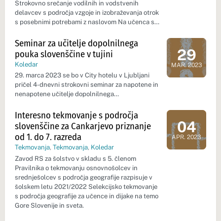
Strokovno srečanje vodilnih in vodstvenih
delavcev s področja vzgoje in izobraževanja otrok
s posebnimi potrebami z naslovom Na učenca s…
Seminar za učitelje dopolnilnega
29
pouka slovenščine v tujini
Dan dogod
Koledar
MAR. 2023
29. marca 2023 se bo v City hotelu v Ljubljani
pričel 4-dnevni strokovni seminar za napotene in
nenapotene učitelje dopolnilnega…
Interesno tekmovanje s področja
04
slovenščine za Cankarjevo priznanje
Dan dogod
od 1. do 7. razreda
APR. 2023
Tekmovanja
,
Tekmovanja
,
Koledar
Zavod RS za šolstvo v skladu s 5. členom
Pravilnika o tekmovanju osnovnošolcev in
srednješolcev s področja geografije razpisuje v
šolskem letu 2021/2022 Selekcijsko tekmovanje
s področja geografije za učence in dijake na temo
Gore Slovenije in sveta.