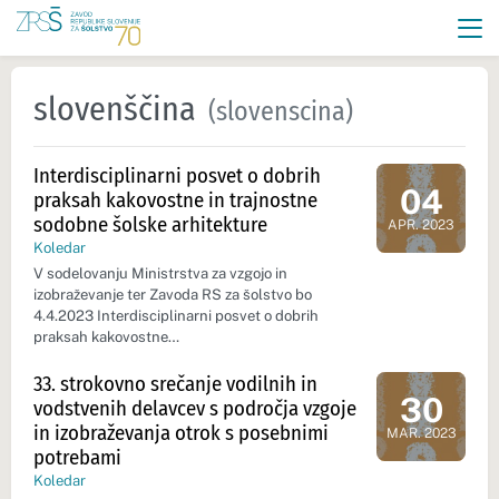
slovenščina
(slovenscina)
Interdisciplinarni posvet o dobrih
04
praksah kakovostne in trajnostne
Dan dogod
sodobne šolske arhitekture
APR. 2023
Koledar
V sodelovanju Ministrstva za vzgojo in
izobraževanje ter Zavoda RS za šolstvo bo
4.4.2023 Interdisciplinarni posvet o dobrih
praksah kakovostne…
33. strokovno srečanje vodilnih in
30
vodstvenih delavcev s področja vzgoje
Dan dogod
in izobraževanja otrok s posebnimi
MAR. 2023
potrebami
Koledar