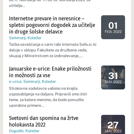
učitelje…
Internetne prevare in neresnice –
01
spletni pogovorni dogodek za učitelje
Dan dogod
in druge šolske delavce
FEB. 2022
Seminarji
,
Koledar
Točka osveščanja o varni rabi interneta Safe.si, ki
deluje v sklopu Fakultete za družbene vede,
skupaj z Ministrstvom za izobraževanje,…
Januarske e-urice: Enake priložnosti
31
in možnosti za vse
Dan dogodk
e-urice
,
Seminarji
,
Koledar
JAN. 2022
Strokovne sodelavce vabimo na krajša
usposabljanja na daljavo. Pripravili smo štiri
teme, za katere menimo, da bodo ponudile
uporabne primere…
Svetovni dan spomina na žrtve
27
holokavsta 2022
Dan dogodk
Dogodki
,
Koledar
JAN. 2022