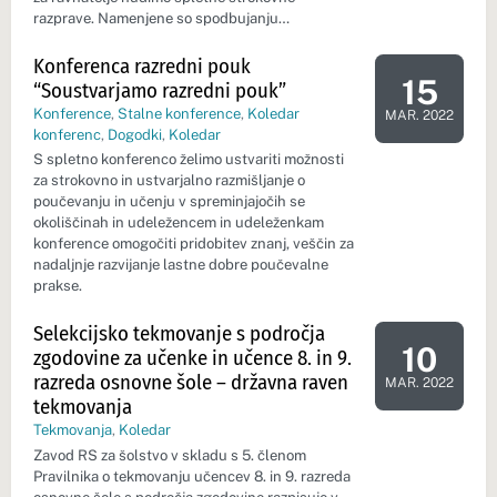
razprave. Namenjene so spodbujanju…
Konferenca razredni pouk
15
“Soustvarjamo razredni pouk”
Dan dogod
Konference
,
Stalne konference
,
Koledar
MAR. 2022
konferenc
,
Dogodki
,
Koledar
​S spletno konferenco želimo ustvariti možnosti
za strokovno in ustvarjalno razmišljanje o
poučevanju in učenju v spreminjajočih se
okoliščinah in udeležencem in udeleženkam
konference omogočiti pridobitev znanj, veščin za
nadaljnje razvijanje lastne dobre poučevalne
prakse.
Selekcijsko tekmovanje s področja
10
zgodovine za učenke in učence 8. in 9.
Dan dogod
razreda osnovne šole – državna raven
MAR. 2022
tekmovanja
Tekmovanja
,
Koledar
Zavod RS za šolstvo v skladu s 5. členom
Pravilnika o tekmovanju učencev 8. in 9. razreda