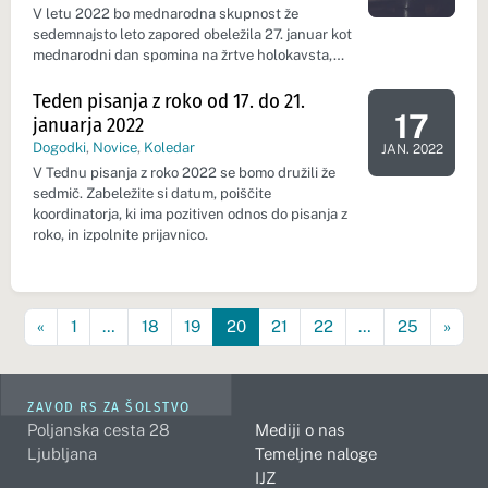
V letu 2022 bo mednarodna skupnost že
sedemnajsto leto zapored obeležila 27. januar kot
mednarodni dan spomina na žrtve holokavsta,…
Teden pisanja z roko od 17. do 21.
17
januarja 2022
Dan dogodk
Dogodki
,
Novice
,
Koledar
JAN. 2022
V Tednu pisanja z roko 2022 se bomo družili že
sedmič. Zabeležite si datum, poiščite
koordinatorja, ki ima pozitiven odnos do pisanja z
roko, in izpolnite prijavnico.
«
1
…
18
19
20
21
22
…
25
»
ZAVOD RS ZA ŠOLSTVO
Poljanska cesta 28
Mediji o nas
Ljubljana
Temeljne naloge
IJZ