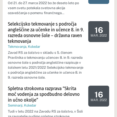
Od 21. do 27. marca 2022 bo že deseto leto po
vsem svetu potekala svetovna akcija
ozaveščanja o pomenu finančnega…
Selekcijsko tekmovanje s področja
16
angleščine za učenke in učence 8. in 9.
Dan dogod
razreda osnovne šole – državna raven
MAR. 2022
tekmovanja
Tekmovanja
,
Koledar
Zavod RS za šolstvo v skladu s 5. členom
Pravilnika o tekmovanju učencev 8. in 9. razreda
osnovne šole s področja angleščine razpisuje v
šolskem letu 2021/2022 Selekcijsko tekmovanje
s področja angleščine za učenke in učence 8. in
9. razreda osnovne šole.
Spletna strokovna razprava “Skrita
16
moč vodenja za spodbudno delovno
Dan dogod
in učno okolje”
MAR. 2022
Seminarji
,
Koledar
Tudi v letu 2022 na Zavodu RS za šolstvo, v Šoli
za ravnatelje nudimo spletne strokovne