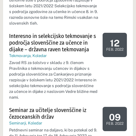
osnovne šole s področja zgodovine razpisuje v
šolskem letu 2021/2022 Selekcijsko tekmovanje
s področja zgodovine za učenke in učence 8. in 9.
razreda osnovne šole na temo Rimski vsakdan na
slovenskih tleh.
Interesno in selekcijsko tekmovanje s
12
področja slovenščine za učence in
Dan dogod
dijake – državna raven tekmovanja
FEB. 2022
Tekmovanja
,
Koledar
Zavod RS za šolstvo v skladu z 9. členom
Pravilnika o tekmovanju učencev in dijakov s
področja slovenščine za Cankarjevo priznanje
razpisuje v šolskem letu 2021/2022 Interesno in
selekcijsko tekmovanje s področja slovenščine
za učence in dijake z naslovom Vedre bližine med
nami.
Seminar za učitelje slovenščine iz
09
čezoceanskih držav
Dan dogod
Seminarji
,
Koledar
FEB. 2022
Petdnevni seminar na daljavo, ki bo potekal od 9.
do 11. februarja ter 17. do 18. februarja 2022 za