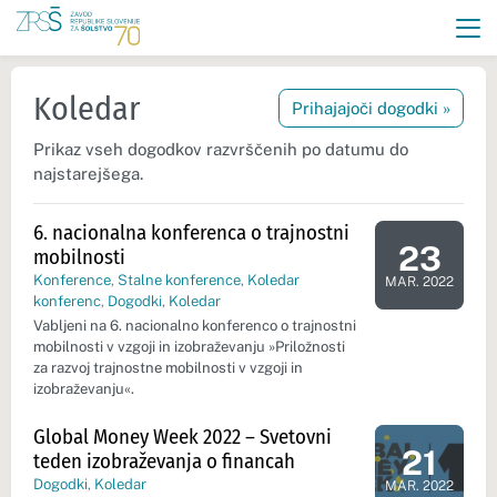
Koledar
Prihajajoči dogodki »
Prikaz vseh dogodkov razvrščenih po datumu do
najstarejšega.
6. nacionalna konferenca o trajnostni
23
mobilnosti
Dan dogod
Konference
,
Stalne konference
,
Koledar
MAR. 2022
konferenc
,
Dogodki
,
Koledar
Vabljeni na 6. nacionalno konferenco o trajnostni
mobilnosti v vzgoji in izobraževanju »Priložnosti
za razvoj trajnostne mobilnosti v vzgoji in
izobraževanju«.
Global Money Week 2022 – Svetovni
21
teden izobraževanja o financah
Dan dogod
Dogodki
,
Koledar
MAR. 2022