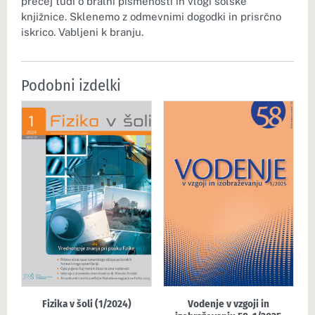
precej tudi o bralni pismenosti in vlogi šolske
knjižnice. Sklenemo z odmevnimi dogodki in prisrčno
iskrico. Vabljeni k branju.
Podobni izdelki
Fizika v šoli (1/2024)
Vodenje v vzgoji in