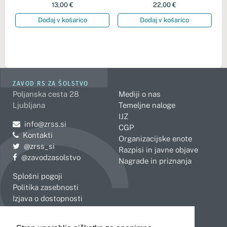
13,00
€
22,00
€
Dodaj v košarico
Dodaj v košarico
ZAVOD RS ZA ŠOLSTVO
Poljanska cesta 28
Mediji o nas
Ljubljana
Temeljne naloge
IJZ
Pošljite e-mail na
info@zrss.si
CGP
Kontakti
Organizacijske enote
Pojdite na Twitter:
@zrss_si
Razpisi in javne objave
Pojdite na Facebook:
@zavodzasolstvo
Nagrade in priznanja
Splošni pogoji
Politika zasebnosti
Izjava o dostopnosti
OBMOČNE ENOTE