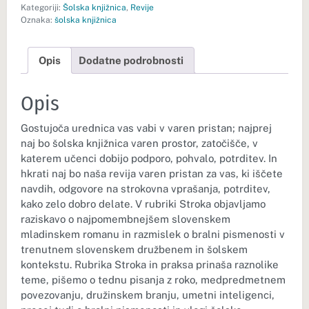
Kategoriji:
Šolska knjižnica
,
Revije
Oznaka:
šolska knjižnica
Opis
Dodatne podrobnosti
Opis
Gostujoča urednica vas vabi v varen pristan; najprej
naj bo šolska knjižnica varen prostor, zatočišče, v
katerem učenci dobijo podporo, pohvalo, potrditev. In
hkrati naj bo naša revija varen pristan za vas, ki iščete
navdih, odgovore na strokovna vprašanja, potrditev,
kako zelo dobro delate. V rubriki Stroka objavljamo
raziskavo o najpomembnejšem slovenskem
mladinskem romanu in razmislek o bralni pismenosti v
trenutnem slovenskem družbenem in šolskem
kontekstu. Rubrika Stroka in praksa prinaša raznolike
teme, pišemo o tednu pisanja z roko, medpredmetnem
povezovanju, družinskem branju, umetni inteligenci,