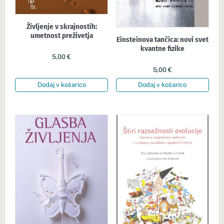
Življenje v skrajnostih:
umetnost preživetja
Einsteinova tančica: novi svet
kvantne fizike
5,00
€
5,00
€
Dodaj v košarico
Dodaj v košarico