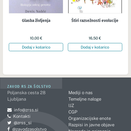
Glasba življenja
Štiri razsežnosti evolucije
10,00
€
16,50
€
Dodaj v košarico
Dodaj v košarico
ZAVOD RS ZA ŠOLSTVO
Poljanska cesta 28
Mediji o nas
Ljubljana
Temeljne naloge
IJZ
Pošljite e-mail na
info@zrss.si
CGP
Kontakti
Organizacijske enote
Pojdite na Twitter:
@zrss_si
Razpisi in javne objave
Pojdite na Facebook:
@zavodzasolstvo