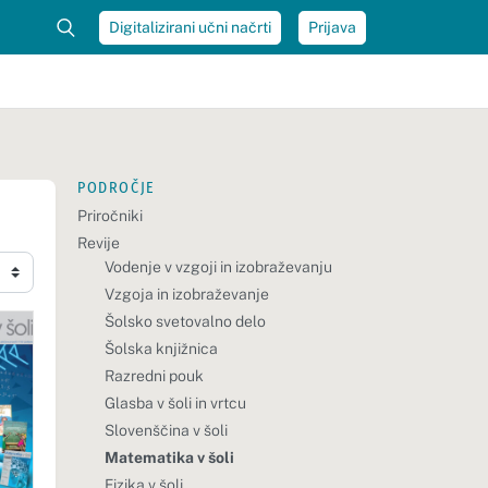
Digitalizirani učni načrti
Prijava
PODROČJE
Priročniki
Revije
Vodenje v vzgoji in izobraževanju
Vzgoja in izobraževanje
Šolsko svetovalno delo
Šolska knjižnica
Razredni pouk
Glasba v šoli in vrtcu
Slovenščina v šoli
Matematika v šoli
Fizika v šoli