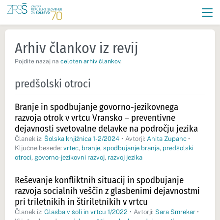
Arhiv člankov iz revij
Pojdite nazaj na
celoten arhiv člankov
.
predšolski otroci
Branje in spodbujanje govorno-jezikovnega
razvoja otrok v vrtcu Vransko – preventivne
dejavnosti svetovalne delavke na področju jezika
Članek iz:
Šolska knjižnica 1-2/2024
•
Avtorji:
Anita Zupanc
•
Ključne besede:
vrtec
,
branje
,
spodbujanje branja
,
predšolski
otroci
,
govorno-jezikovni razvoj
,
razvoj jezika
Reševanje konfliktnih situacij in spodbujanje
razvoja socialnih veščin z glasbenimi dejavnostmi
pri triletnikih in štiriletnikih v vrtcu
Članek iz:
Glasba v šoli in vrtcu 1/2022
•
Avtorji:
Sara Smrekar
•