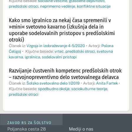
Ključne besede:
socialne veščine
,
glasbene dejavnosti
,
predšolski otroci
,
neprimerno vedênje
,
konfliktne situacije
Kako smo igralnico za nekaj časa spremenili v
»mini« svetovno kavarno (izkušnja dela in
uporabe sodelovalnih pristopov s predšolskimi
otroki)
Članek iz:
Vzgoja in izobraževanje 4-5/2020
•
Avtorji:
Polona
Čeligoj
•
Ključne besede:
vrtec
,
predšolski otroci
,
svetovna
kavarna
,
igralnica
,
sodelovalni pristopi
Razvijanje čustvenih kompetenc predšolskih otrok
– razvojnopreventivno delo svetovalnega delavca
Članek iz:
Šolsko svetovalno delo 1/2019
•
Avtorji:
Anita Fartek
•
Ključne besede:
spodbudno okolje
,
sociokulturne teorije
,
predšolski otroci
ZAVOD RS ZA ŠOLSTVO
Poljanska cesta 28
Mediji o nas