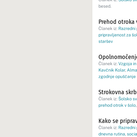
besed.
Prehod otroka 
Članek iz:
Razredni
pripravljenost za šo
staršev
Opolnomočenje 
Članek iz:
Vzgoja in
Kavčnik Kolar
,
Alma
zgodnje opuščanje 
Strokovna skrb
Članek iz:
Šolsko sv
prehod otrok v šolo
Kako se priprav
Članek iz:
Razredni
dnevna rutina
,
socia