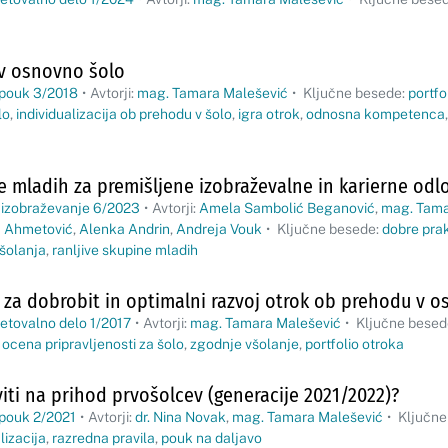
v osnovno šolo
 pouk 3/2018
•
Avtorji:
mag. Tamara Malešević
•
Ključne besede:
portfo
lo
,
individualizacija ob prehodu v šolo
,
igra otrok
,
odnosna kompetenca
mladih za premišljene izobraževalne in karierne odlo
 izobraževanje 6/2023
•
Avtorji:
Amela Sambolić Beganović
,
mag. Tama
 Ahmetović
,
Alenka Andrin
,
Andreja Vouk
•
Ključne besede:
dobre pra
šolanja
,
ranljive skupine mladih
 za dobrobit in optimalni razvoj otrok ob prehodu v 
etovalno delo 1/2017
•
Avtorji:
mag. Tamara Malešević
•
Ključne besed
,
ocena pripravljenosti za šolo
,
zgodnje všolanje
,
portfolio otroka
iti na prihod prvošolcev (generacije 2021/2022)?
 pouk 2/2021
•
Avtorji:
dr. Nina Novak
,
mag. Tamara Malešević
•
Ključne
lizacija
,
razredna pravila
,
pouk na daljavo