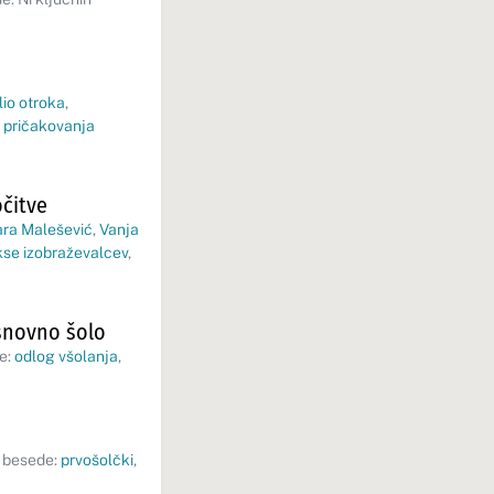
lio otroka
,
,
pričakovanja
čitve
ra Malešević
,
Vanja
kse izobraževalcev
,
osnovno šolo
e:
odlog všolanja
,
 besede:
prvošolčki
,