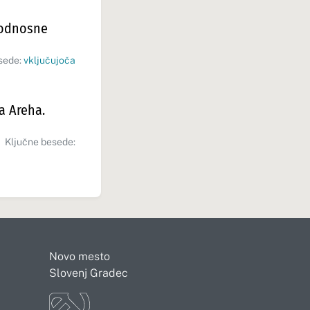
e odnosne
sede:
vključujoča
a Areha.
Ključne besede:
Novo mesto
Slovenj Gradec