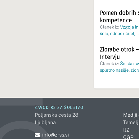
Pomen dobrih s
kompetence
Članek iz:
Vzgoja in
šola
,
odnos učitelj -
Zlorabe otrok –
Intervju
Članek iz:
Šolsko sv
spletno nasilje
,
zlor
ZAVOD RS ZA ŠOLSTVO
Poljanska cesta 28
Mediji
Ljubljana
Temelj
IJZ
Pošljite e-mail na
info@zrss.si
CGP