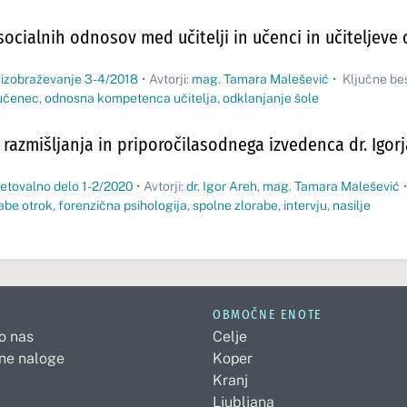
ocialnih odnosov med učitelji in učenci in učiteljev
 izobraževanje 3-4/2018
•
Avtorji:
mag. Tamara Malešević
•
Ključne be
 učenec
,
odnosna kompetenca učitelja
,
odklanjanje šole
 razmišljanja in priporočilasodnega izvedenca dr. Igorj
etovalno delo 1-2/2020
•
Avtorji:
dr. Igor Areh
,
mag. Tamara Malešević
•
abe otrok
,
forenzična psihologija
,
spolne zlorabe
,
intervju
,
nasilje
OBMOČNE ENOTE
 o nas
Celje
ne naloge
Koper
Kranj
Ljubljana