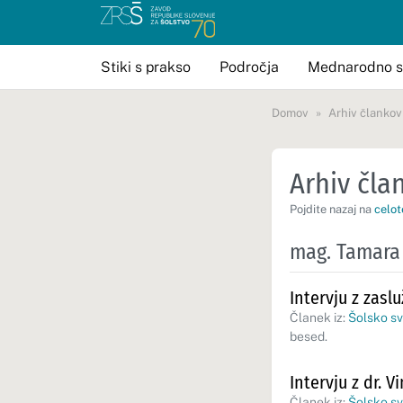
Stiki s prakso
Področja
Mednarodno s
Domov
Arhiv člankov
Arhiv član
Pojdite nazaj na
celot
mag. Tamara
Intervju z zasl
Članek iz:
Šolsko s
besed.
Intervju z dr. 
Članek iz:
Šolsko sv