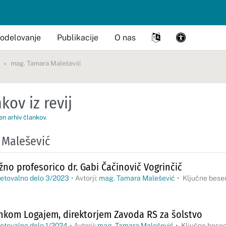
odelovanje
Publikacije
O nas
mag. Tamara Malešević
kov iz revij
en arhiv člankov
.
 Malešević
užno profesorico dr. Gabi Čačinovič Vogrinčič
vetovalno delo 3/2023
•
Avtorji:
mag. Tamara Malešević
•
Ključne besed
Vinkom Logajem, direktorjem Zavoda RS za šolstvo
etovalno delo 1/2024
•
Avtorji:
mag. Tamara Malešević
•
Ključne besede