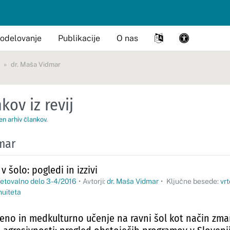
odelovanje
Publikacije
O nas
dr. Maša Vidmar
kov iz revij
en arhiv člankov
.
mar
v šolo: pogledi in izzivi
etovalno delo 3-4/2016
•
Avtorji:
dr. Maša Vidmar
•
Ključne besede:
vr
nuiteta
veno in medkulturno učenje na ravni šol kot način zm