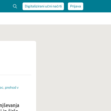
Digitalizirani učni načrti
Prijava
tec
,
prehod v
anjševanja