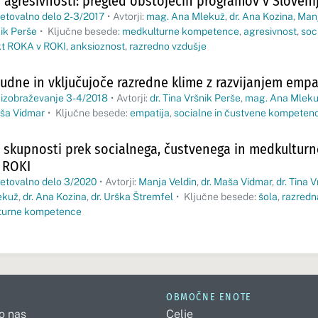
 agresivnosti: pregled obstoječih programov v Sloveniji
etovalno delo 2-3/2017
•
Avtorji:
mag. Ana Mlekuž
,
dr. Ana Kozina
,
Manj
nik Perše
•
Ključne besede:
medkulturne kompetence
,
agresivnost
,
soc
kt ROKA v ROKI
,
anksioznost
,
razredno vzdušje
dne in vključujoče razredne klime z razvijanjem empa
 izobraževanje 3-4/2018
•
Avtorji:
dr. Tina Vršnik Perše
,
mag. Ana Mlek
aša Vidmar
•
Ključne besede:
empatija
,
socialne in čustvene kompeten
h skupnosti prek socialnega, čustvenega in medkulturn
 ROKI
vetovalno delo 3/2020
•
Avtorji:
Manja Veldin
,
dr. Maša Vidmar
,
dr. Tina 
ekuž
,
dr. Ana Kozina
,
dr. Urška Štremfel
•
Ključne besede:
šola
,
razredn
lturne kompetence
OBMOČNE ENOTE
 o nas
Celje