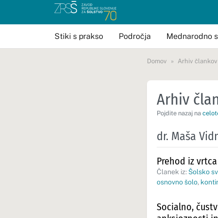
Stiki s prakso
Področja
Mednarodno s
Domov
Arhiv člankov
Arhiv član
Pojdite nazaj na
celot
dr. Maša Vid
Prehod iz vrtca 
Članek iz:
Šolsko sv
osnovno šolo
,
konti
Socialno, čust