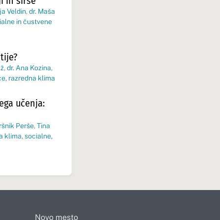
 in širše
a Veldin
,
dr. Maša
ialne in čustvene
tije?
už
,
dr. Ana Kozina
,
ce
,
razredna klima
ega učenja:
Vršnik Perše
,
Tina
a klima
,
socialne,
Novo mesto