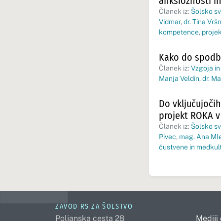
anksioznosti in
Članek iz:
Šolsko sv
Vidmar
,
dr. Tina Vrš
kompetence
,
proje
Kako do spodbu
Članek iz:
Vzgoja in
Manja Veldin
,
dr. M
Do vključujoči
projekt ROKA v
Članek iz:
Šolsko s
Pivec
,
mag. Ana Ml
čustvene in medku
ZAVOD RS ZA ŠOLSTVO
Poljanska cesta 28
Mediji