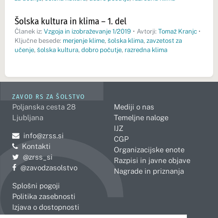
Šolska kultura in klima – 1. del
Članek iz:
Vzgoja in izobraževanje 1/2019
•
Avtorji:
Tomaž Kranjc
•
Ključne besede:
merjenje klime
,
šolska klima
,
zavzetost za
učenje
,
šolska kultura
,
dobro počutje
,
razredna klima
ZAVOD RS ZA ŠOLSTVO
Poljanska cesta 28
Mediji o nas
Ljubljana
Temeljne naloge
IJZ
Pošljite e-mail na
info@zrss.si
CGP
Kontakti
Organizacijske enote
Pojdite na Twitter:
@zrss_si
Razpisi in javne objave
Pojdite na Facebook:
@zavodzasolstvo
Nagrade in priznanja
Splošni pogoji
Politika zasebnosti
Izjava o dostopnosti