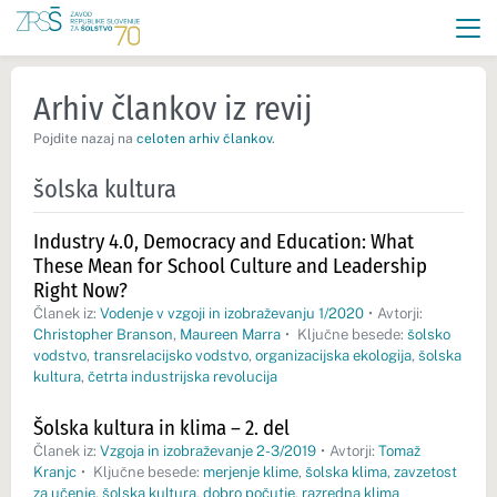
Arhiv člankov iz revij
Pojdite nazaj na
celoten arhiv člankov
.
šolska kultura
Industry 4.0, Democracy and Education: What
These Mean for School Culture and Leadership
Right Now?
Članek iz:
Vodenje v vzgoji in izobraževanju 1/2020
•
Avtorji:
Christopher Branson
,
Maureen Marra
•
Ključne besede:
šolsko
vodstvo
,
transrelacijsko vodstvo
,
organizacijska ekologija
,
šolska
kultura
,
četrta industrijska revolucija
Šolska kultura in klima – 2. del
Članek iz:
Vzgoja in izobraževanje 2-3/2019
•
Avtorji:
Tomaž
Kranjc
•
Ključne besede:
merjenje klime
,
šolska klima
,
zavzetost
za učenje
,
šolska kultura
,
dobro počutje
,
razredna klima