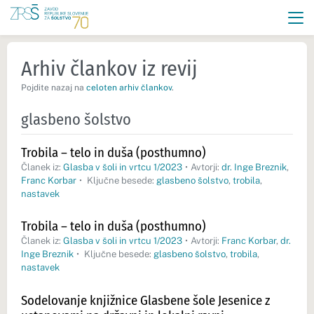
Arhiv člankov iz revij
Pojdite nazaj na
celoten arhiv člankov
.
glasbeno šolstvo
Trobila – telo in duša (posthumno)
Članek iz:
Glasba v šoli in vrtcu 1/2023
•
Avtorji:
dr. Inge Breznik
,
Franc Korbar
•
Ključne besede:
glasbeno šolstvo
,
trobila
,
nastavek
Trobila – telo in duša (posthumno)
Članek iz:
Glasba v šoli in vrtcu 1/2023
•
Avtorji:
Franc Korbar
,
dr.
Inge Breznik
•
Ključne besede:
glasbeno šolstvo
,
trobila
,
nastavek
Sodelovanje knjižnice Glasbene šole Jesenice z