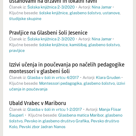
ustanovami na državni in lokalni ravni
Članek iz:
Šolska knjižnica 2-3/2020
•
Avtorji:
Nina Jamar
•
Ključne besede:
šolske knjižnice
,
glasbeno šolstvo
,
ustanove
,
študijske skupine
Pravljice na Glasbeni šoli Jesenice
Članek iz:
Šolska knjižnica 2-3/2020
•
Avtorji:
Nina Jamar
•
Ključne besede:
šolske knjižnice
,
kamišibaj
,
glasbeno šolstvo
,
pravljice
Izzivi učenja in poučevanja po načelih pedagogike
montessori v glasbeni šoli
Članek iz:
Glasba v šoli in vrtcu 4/2017
•
Avtorji:
Klara Gruden
•
Ključne besede:
Montessori pedagogika
,
glasbeno šolstvo
,
izzivi
učenja in poučevanja
Ubald Vrabec v Mariboru
Članek iz:
Glasba v šoli in vrtcu 1-2/2017
•
Avtorji:
Manja Flisar
Šauperl
•
Ključne besede:
Glasbena matica Maribor
,
glasbeno
šolstvo
,
Pevsko in glasbeno društvo Grafika
,
Pevsko društvo
Kolo
,
Pevski zbor Jadran Nanos