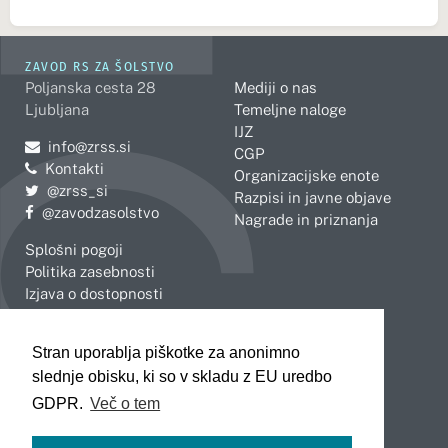
ZAVOD RS ZA ŠOLSTVO
Poljanska cesta 28
Mediji o nas
Ljubljana
Temeljne naloge
IJZ
Pošljite e-mail na
info@zrss.si
CGP
Kontakti
Organizacijske enote
Pojdite na Twitter:
@zrss_si
Razpisi in javne objave
Pojdite na Facebook:
@zavodzasolstvo
Nagrade in priznanja
Splošni pogoji
Politika zasebnosti
Izjava o dostopnosti
OBMOČNE ENOTE
Stran uporablja piškotke za anonimno
Celje
Novo mesto
slednje obisku, ki so v skladu z EU uredbo
Koper
Slovenj Gradec
Kranj
GDPR.
Več o tem
Ljubljana
Maribor