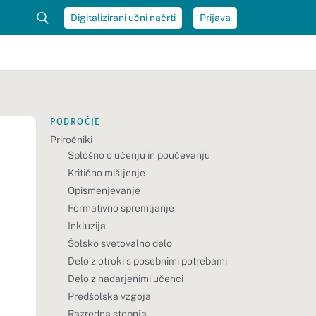
Digitalizirani učni načrti
Prijava
PODROČJE
Priročniki
Splošno o učenju in poučevanju
Kritično mišljenje
Opismenjevanje
Formativno spremljanje
Inkluzija
Šolsko svetovalno delo
Delo z otroki s posebnimi potrebami
Delo z nadarjenimi učenci
Predšolska vzgoja
Razredna stopnja