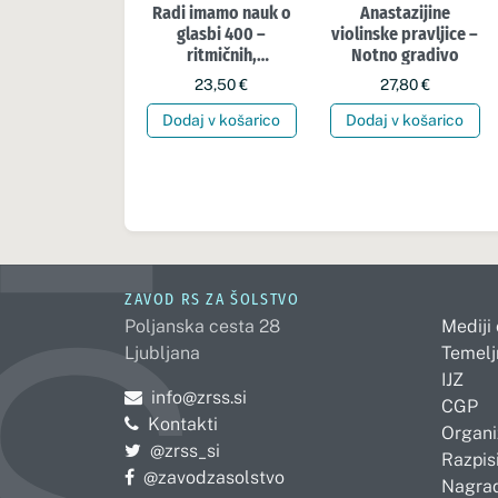
Radi imamo nauk o
Anastazijine
glasbi 400 –
violinske pravljice –
ritmičnih,
Notno gradivo
melodičnih in
23,50
€
27,80
€
parlato vaj za nauk
o glasbi od 1. do 6.
Dodaj v košarico
Dodaj v košarico
razreda
ZAVOD RS ZA ŠOLSTVO
Poljanska cesta 28
Mediji
Ljubljana
Temelj
IJZ
Pošljite e-mail na
info@zrss.si
CGP
Kontakti
Organi
Pojdite na Twitter:
@zrss_si
Razpisi
Pojdite na Facebook:
@zavodzasolstvo
Nagrad