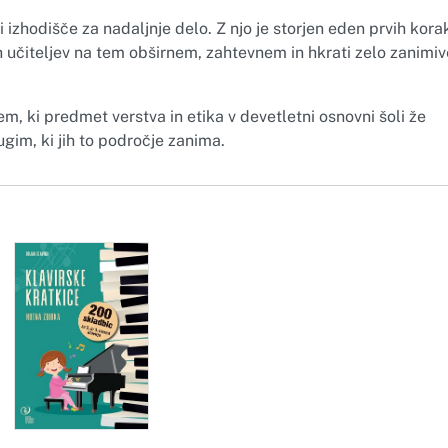
i izhodišče za nadaljnje delo. Z njo je storjen eden prvih kora
 učiteljev na tem obširnem, zahtevnem in hkrati zelo zanimi
, ki predmet verstva in etika v devetletni osnovni šoli že
gim, ki jih to področje zanima.