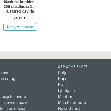
Klavirske kratkice –
200 skladbic za 2. in
3. razred klavirja
29,50
€
Dodaj v košarico
OBMOČNE ENOTE
 o nas
Celje
ne naloge
Koper
Kranj
Ljubljana
zacijske enote
Maribor
 in javne objave
Murska Sobota
e in priznanja
Nova Gorica