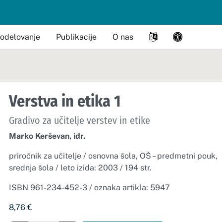
odelovanje
Publikacije
O nas
Verstva in etika 1
Gradivo za učitelje verstev in etike
Marko Kerševan, idr.
priročnik za učitelje / osnovna šola, OŠ – predmetni pouk,
srednja šola / leto izida: 2003 / 194 str.
ISBN 961-234-452-3 / oznaka artikla: 5947
8,76
€