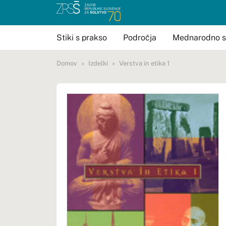
Stiki s prakso
Področja
Mednarodno s
Domov
Izdelki
Verstva in etika 1