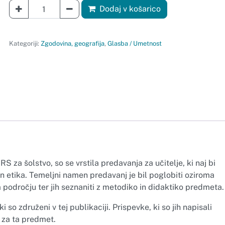
količina Verstva in etika 1
Dodaj v košarico
Kategoriji:
Zgodovina, geografija
,
Glasba / Umetnost
RS za šolstvo, so se vrstila predavanja za učitelje, ki naj bi
in etika. Temeljni namen predavanj je bil poglobiti oziroma
m področju ter jih seznaniti z metodiko in didaktiko predmeta.
 so združeni v tej publikaciji. Prispevke, ki so jih napisali
t za ta predmet.