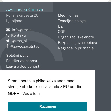
ZAVOD RS ZA ŠOLSTVO
Poljanska cesta 28
Mediji o nas
Ljubljana
Temeljne naloge
IJZ
Pošljite e-mail na
info@zrss.si
CGP
Kontakti
Organizacijske enote
Pojdite na Twitter:
@zrss_si
Razpisi in javne objave
Pojdite na Facebook:
@zavodzasolstvo
Nagrade in priznanja
Splošni pogoji
Politika zasebnosti
Izjava o dostopnosti
OBMOČNE ENOTE
Stran uporablja piškotke za anonimno
Celje
Novo mesto
slednje obisku, ki so v skladu z EU uredbo
Koper
Slovenj Gradec
Kranj
GDPR.
Več o tem
Ljubljana
Maribor
Razumem
Murska Sobota