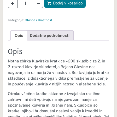
količina Klavirske kratkice – 200 skladbic za 2. in 3. razred k
Dodaj v košarico
Kategorija:
Glasba / Umetnost
Opis
Dodatne podrobnosti
Opis
Notna zbirka Klavirske kratkice – 200 skladbic za 2. in
3. razred klavirja skladatelja Bojana Glavine nas
nagovarja in usmerja že v naslovu. Sestavljajo jo kratke
skladbice, z didaktičnega vidika premišljene za učenje
in poučevanje klavirja v nižjih razredih glasbene šole.
Otroku všečne kratke skladbe z izvajalsko različno
zahtevnimi deli vplivajo na njegovo zanimanje za
spoznavanje klavirja in igranje nanj. Skladbice so
kratke, njihovi hudomušni naslovi vabijo k izvedbi in
spodbujajo otroško domišljijo: Najhitrejši martinček, Daj