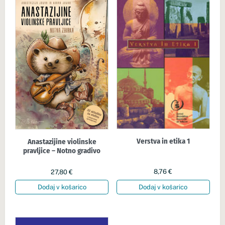
Verstva in etika 1
Anastazijine violinske
pravljice – Notno gradivo
8,76
€
27,80
€
Dodaj v košarico
Dodaj v košarico