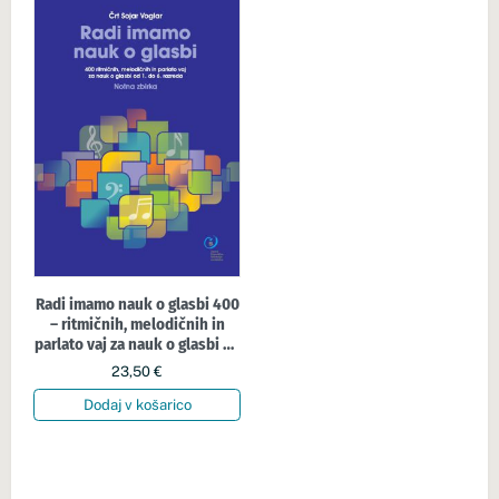
Radi imamo nauk o glasbi 400
– ritmičnih, melodičnih in
parlato vaj za nauk o glasbi od
1. do 6. razreda
23,50
€
Dodaj v košarico