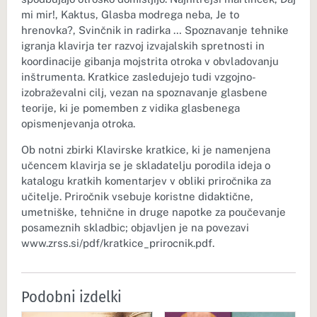
mi mir!, Kaktus, Glasba modrega neba, Je to
hrenovka?, Svinčnik in radirka … Spoznavanje tehnike
igranja klavirja ter razvoj izvajalskih spretnosti in
koordinacije gibanja mojstrita otroka v obvladovanju
inštrumenta. Kratkice zasledujejo tudi vzgojno-
izobraževalni cilj, vezan na spoznavanje glasbene
teorije, ki je pomemben z vidika glasbenega
opismenjevanja otroka.
Ob notni zbirki Klavirske kratkice, ki je namenjena
učencem klavirja se je skladatelju porodila ideja o
katalogu kratkih komentarjev v obliki priročnika za
učitelje. Priročnik vsebuje koristne didaktične,
umetniške, tehnične in druge napotke za poučevanje
posameznih skladbic; objavljen je na povezavi
www.zrss.si/pdf/kratkice_prirocnik.pdf.
Podobni izdelki