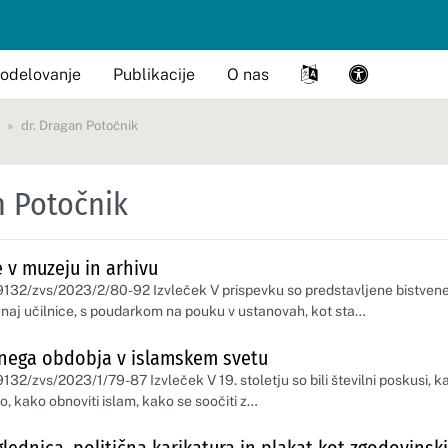
odelovanje
Publikacije
O nas
dr. Dragan Potočnik
n Potočnik
 v muzeju in arhivu
59132/zvs/2023/2/80-92 Izvleček V prispevku so predstavljene bistvene
naj učilnice, s poudarkom na pouku v ustanovah, kot sta…
nega obdobja v islamskem svetu
9132/zvs/2023/1/79-87 Izvleček V 19. stoletju so bili številni poskusi, k
 kako obnoviti islam, kako se soočiti z…