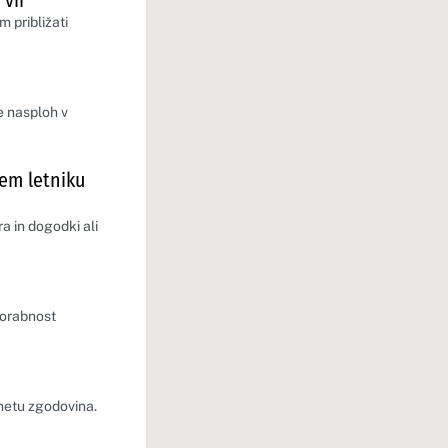
 vir
m približati
e nasploh v
gem letniku
a in dogodki ali
porabnost
metu zgodovina.