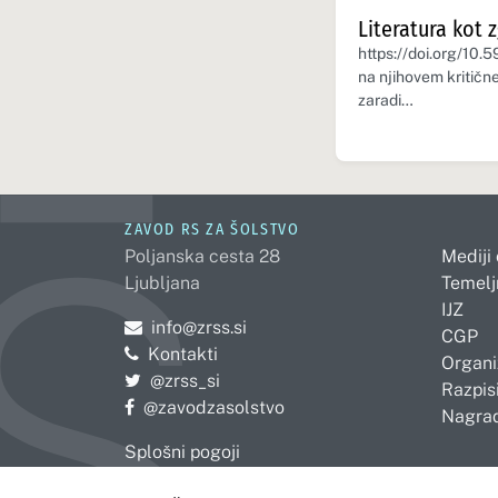
Literatura kot 
https://doi.org/10.
na njihovem kritične
zaradi…
ZAVOD RS ZA ŠOLSTVO
Poljanska cesta 28
Mediji
Ljubljana
Temelj
IJZ
Pošljite e-mail na
info@zrss.si
CGP
Kontakti
Organi
Pojdite na Twitter:
@zrss_si
Razpisi
Pojdite na Facebook:
@zavodzasolstvo
Nagrad
Splošni pogoji
Politika zasebnosti