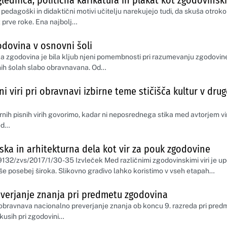
zglednica, politična karikatura in plakat kot zgodovinski
 pedagoški in didaktični motivi učitelju narekujejo tudi, da skuša otroko
 prve roke. Ena najbolj…
dovina v osnovni šoli
 zgodovina je bila kljub njeni pomembnosti pri razumevanju zgodovin
nih šolah slabo obravnavana. Od…
i viri pri obravnavi izbirne teme stičišča kultur v dru
nih pisnih virih govorimo, kadar ni neposrednega stika med avtorjem vir
med…
rska in arhitekturna dela kot vir za pouk zgodovine
59132/zvs/2017/1/30-35 Izvleček Med različnimi zgodovinskimi viri je u
še posebej široka. Slikovno gradivo lahko koristimo v vseh etapah…
verjanje znanja pri predmetu zgodovina
obravnava nacionalno preverjanje znanja ob koncu 9. razreda pri pred
zkusih pri zgodovini…