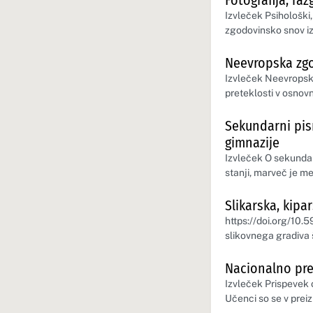
Fotografija, ra
Izvleček Psihološki,
zgodovinsko snov iz
Neevropska zgo
Izvleček Neevropska
preteklosti v osnov
Sekundarni pisn
gimnazije
Izvleček O sekundar
stanji, marveč je 
Slikarska, kipa
https://doi.org/10.
slikovnega gradiva 
Nacionalno pre
Izvleček Prispevek 
Učenci so se v prei