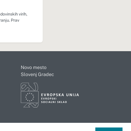
ovinskih virih,
ranju. Prav
Novo mesto
Slovenj Gradec