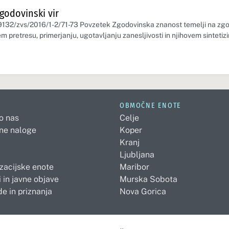
zgodovinski vir
59132/zvs/2016/1-2/71-73 Povzetek Zgodovinska znanost temelji na zgod
m pretresu, primerjanju, ugotavljanju zanesljivosti in njihovem sintetizi
OBMOČNE ENOTE
 o nas
Celje
ne naloge
Koper
Kranj
Ljubljana
zacijske enote
Maribor
 in javne objave
Murska Sobota
e in priznanja
Nova Gorica