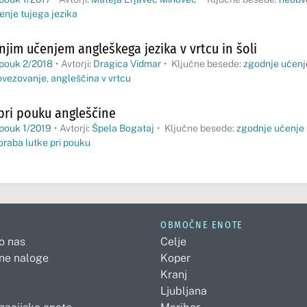
enje tujega jezika
njim učenjem angleškega jezika v vrtcu in šoli
 pouk 2/2018
•
Avtorji:
Dragica Vidmar
•
Ključne besede:
zgodnje učenje
povezovanje
,
angleščina v vrtcu
pri pouku angleščine
 pouk 1/2019
•
Avtorji:
Špela Bogataj
•
Ključne besede:
zgodnje učenje 
oraba lutke pri pouku
OBMOČNE ENOTE
 o nas
Celje
ne naloge
Koper
Kranj
Ljubljana