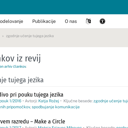
odelovanje
Publikacije
O nas
zgodnje učenje tujega jezika
kov iz revij
en arhiv člankov
.
je tujega jezika
ivo pri pouku tujega jezika
 pouk 1/2016
•
Avtorji:
Katja Rožej
•
Ključne besede:
zgodnje učenje tuj
čnih pripomočkov
,
spodbujanje komunikacije
rvem razredu – Make a Circle
pouk 1/2017
•
Avtorji:
Mateja Erjavec Mihovec
•
Ključne besede:
neobve