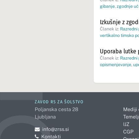
gibanje
,
zgodnje uč
Izkušnje z zgod
Članek iz:
Razredni
vertikalno timsko 
Uporaba lutke 
Članek iz:
Razredni
opismenjevanje
,
up
ZAVOD RS ZA ŠOLSTVO
Poljanska cesta 28
Mediji
Ljubljana
Temelj
IJZ
Pošljite e-mail na
info@zrss.si
CGP
Kontakti