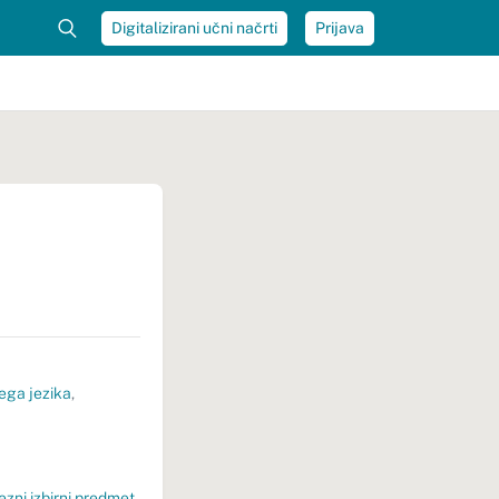
Digitalizirani učni načrti
Prijava
ega jezika
,
zni izbirni predmet
,