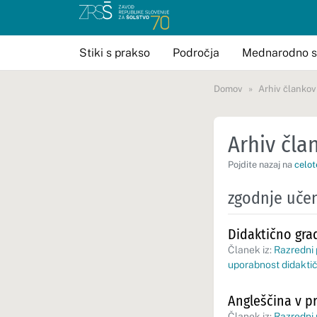
Stiki s prakso
Področja
Mednarodno s
Domov
Arhiv člankov
Arhiv član
Pojdite nazaj na
celot
zgodnje učen
Didaktično grad
Članek iz:
Razredni
uporabnost didakti
Angleščina v p
Članek iz:
Razredni 