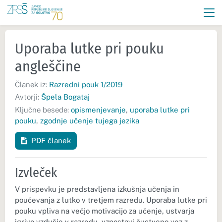
Uporaba lutke pri pouku
angleščine
Članek iz:
Razredni pouk 1/2019
Avtorji:
Špela Bogataj
Ključne besede:
opismenjevanje
,
uporaba lutke pri
pouku
,
zgodnje učenje tujega jezika
PDF članek
Izvleček
V prispevku je predstavljena izkušnja učenja in
poučevanja z lutko v tretjem razredu. Uporaba lutke pri
pouku vpliva na večjo motivacijo za učenje, ustvarja
igrivo vzdušje v razredu, vzpostavi čustveno vez z