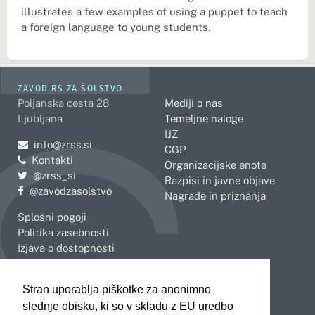
illustrates a few examples of using a puppet to teach
a foreign language to young students.
ZAVOD RS ZA ŠOLSTVO
Poljanska cesta 28
Mediji o nas
Ljubljana
Temeljne naloge
IJZ
Pošljite e-mail na
info@zrss.si
CGP
Kontakti
Organizacijske enote
Pojdite na Twitter:
@zrss_si
Razpisi in javne objave
Pojdite na Facebook:
@zavodzasolstvo
Nagrade in priznanja
Splošni pogoji
Politika zasebnosti
Izjava o dostopnosti
OBMOČNE ENOTE
Stran uporablja piškotke za anonimno
Celje
Novo mesto
slednje obisku, ki so v skladu z EU uredbo
Koper
Slovenj Gradec