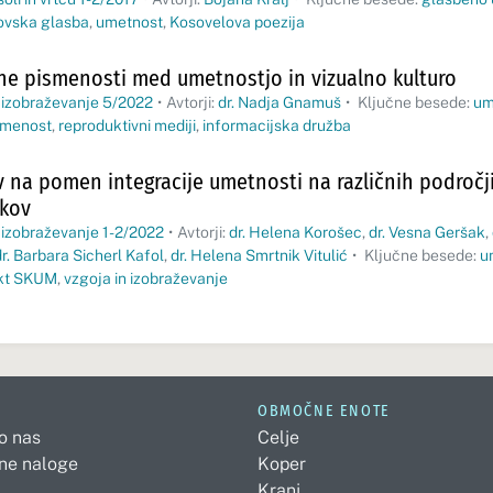
ovska glasba
,
umetnost
,
Kosovelova poezija
ne pismenosti med umetnostjo in vizualno kulturo
 izobraževanje 5/2022
•
Avtorji:
dr. Nadja Gnamuš
•
Ključne besede:
um
smenost
,
reproduktivni mediji
,
informacijska družba
ev na pomen integracije umetnosti na različnih področj
akov
 izobraževanje 1-2/2022
•
Avtorji:
dr. Helena Korošec
,
dr. Vesna Geršak
,
dr. Barbara Sicherl Kafol
,
dr. Helena Smrtnik Vitulić
•
Ključne besede:
u
ekt SKUM
,
vzgoja in izobraževanje
OBMOČNE ENOTE
 o nas
Celje
ne naloge
Koper
Kranj