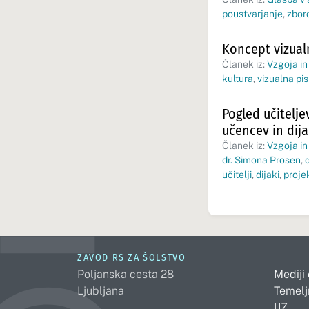
poustvarjanje
,
zbor
Koncept vizual
Članek iz:
Vzgoja in
kultura
,
vizualna pi
Pogled učitelj
učencev in dij
Članek iz:
Vzgoja in
dr. Simona Prosen
,
učitelji
,
dijaki
,
proj
ZAVOD RS ZA ŠOLSTVO
Poljanska cesta 28
Mediji
Ljubljana
Temelj
IJZ