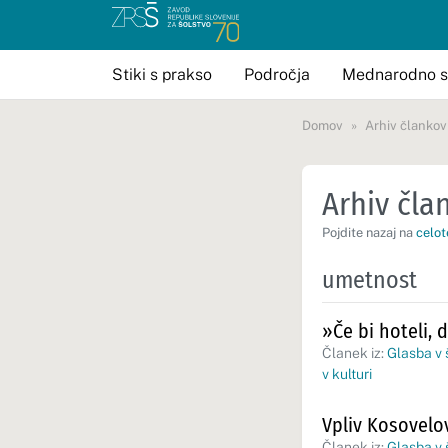
Stiki s prakso
Področja
Mednarodno s
Domov
Arhiv člankov
Arhiv član
Pojdite nazaj na
celot
umetnost
»Če bi hoteli, 
Članek iz:
Glasba v 
v kulturi
Vpliv Kosovelo
Članek iz:
Glasba v š