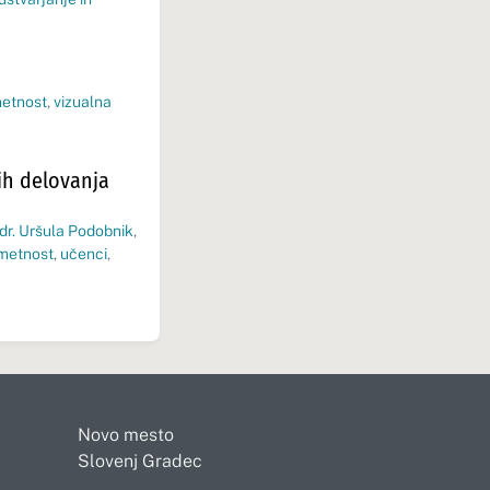
etnost
,
vizualna
ih delovanja
dr. Uršula Podobnik
,
metnost
,
učenci
,
Novo mesto
Slovenj Gradec