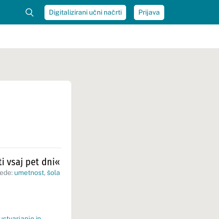
Digitalizirani učni načrti
Prijava
i vsaj pet dni«
sede:
umetnost
,
šola
stvarjanje in