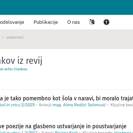
odelovanje
Publikacije
O nas
umetnost
kov iz revij
en arhiv člankov
.
da je tako pomembno kot šola v naravi, bi moralo trajat
šoli in vrtcu 2/2025
•
Avtorji:
mag. Alma Redžić Selimović
•
Ključne be
ve poezije na glasbeno ustvarjanje in poustvarjanje
oli in vrtcu 1-2/2017
•
Avtorji:
Bojana Kralj
•
Ključne besede:
glasbeno u