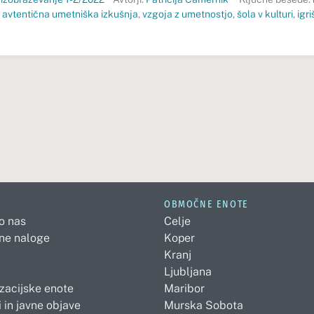
,
avtentična umetniška izkušnja
,
vzgoja z umetnostjo
,
šola v kulturi
,
igr
OBMOČNE ENOTE
 o nas
Celje
ne naloge
Koper
Kranj
Ljubljana
zacijske enote
Maribor
 in javne objave
Murska Sobota