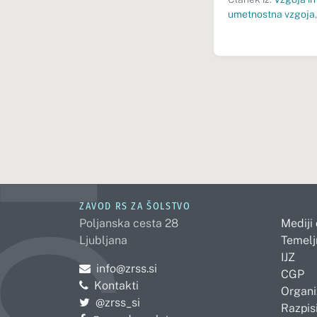
umetnostna vzgoja
ZAVOD RS ZA ŠOLSTVO
Poljanska cesta 28
Mediji
Ljubljana
Temelj
IJZ
Pošljite e-mail na
info@zrss.si
CGP
Kontakti
Organi
Pojdite na Twitter:
@zrss_si
Razpisi