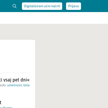
Digitalizirani učni načrti
Prijava
i vsaj pet dni«
sede:
umetnost
,
šola
t
kulturno-