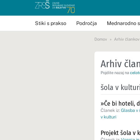
Stiki s prakso
Področja
Mednarodno s
Domov
Arhiv člankov
Arhiv član
Pojdite nazaj na
celot
šola v kultur
»Če bi hoteli, 
Članek iz:
Glasba v 
v kulturi
Projekt šola v 
Članek iz:
Vzgoja in