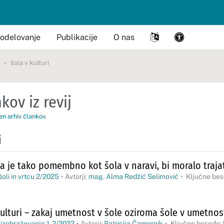
odelovanje
Publikacije
O nas
šola v kulturi
kov iz revij
en arhiv člankov
.
i
da je tako pomembno kot šola v naravi, bi moralo trajat
šoli in vrtcu 2/2025
•
Avtorji:
mag. Alma Redžić Selimović
•
Ključne be
kulturi – zakaj umetnost v šole oziroma šole v umetnos
 izobraževanje 1-2/2022
•
Avtorji:
Patricija Čamernik
•
Ključne besede: