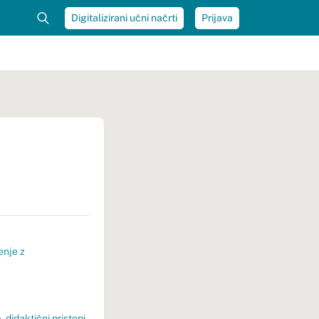
Digitalizirani učni načrti
Prijava
enje z
a
,
didaktični pristopi
,