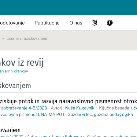
odelovanje
Publikacije
O nas
učenje z raziskovanjem
kov iz revij
en arhiv člankov
.
iskovanjem
aziskuje potok in razvija naravoslovno pismenost otrok
 izobraževanje 4-5/2023
•
Avtorji:
Nuša Kugovnik
•
Ključne besede:
uč
avoslovna pismenost
,
NA-MA POTI
,
Gozdni vrtec
,
gozdna pedagogika
kovanjem
 pouk 1/2020
•
Avtorji:
mag. Lucija Rakovec
•
Ključne besede:
delavnic