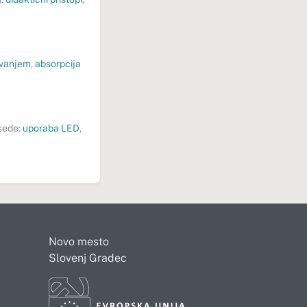
ovanjem
,
absorpcija
sede:
uporaba LED
,
Novo mesto
Slovenj Gradec