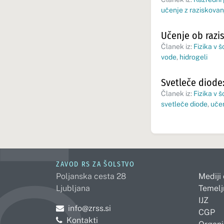
učenje z raziskova
Učenje ob razi
Članek iz:
Fizika v š
vode
,
hidrogeli
Svetleče diode:
Članek iz:
Fizika v š
svetleče diode
,
uče
ZAVOD RS ZA ŠOLSTVO
Poljanska cesta 28
Mediji
Ljubljana
Temelj
IJZ
Pošljite e-mail na
info@zrss.si
CGP
Kontakti