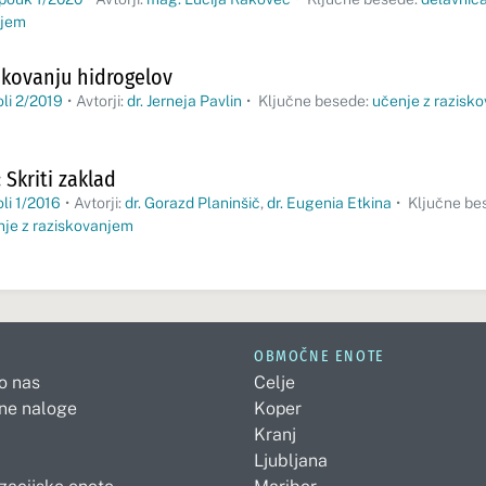
njem
skovanju hidrogelov
oli 2/2019
•
Avtorji:
dr. Jerneja Pavlin
•
Ključne besede:
učenje z razisk
 Skriti zaklad
oli 1/2016
•
Avtorji:
dr. Gorazd Planinšič
,
dr. Eugenia Etkina
•
Ključne be
nje z raziskovanjem
OBMOČNE ENOTE
 o nas
Celje
ne naloge
Koper
Kranj
Ljubljana