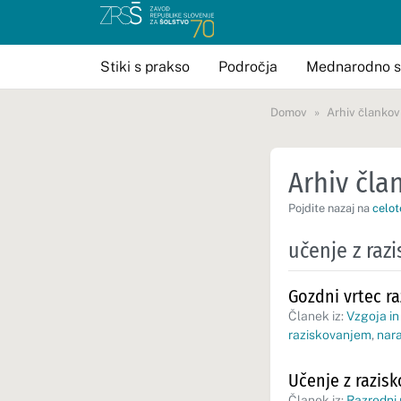
Stiki s prakso
Področja
Mednarodno s
Domov
Arhiv člankov
Arhiv član
Pojdite nazaj na
celot
učenje z raz
Gozdni vrtec r
Članek iz:
Vzgoja in
raziskovanjem
,
nar
Učenje z razis
Članek iz:
Razredni