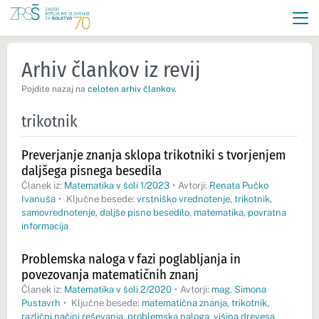
Arhiv člankov iz revij
Pojdite nazaj na
celoten arhiv člankov
.
trikotnik
Preverjanje znanja sklopa trikotniki s tvorjenjem
daljšega pisnega besedila
Članek iz:
Matematika v šoli 1/2023
•
Avtorji:
Renata Pučko
Ivanuša
•
Ključne besede:
vrstniško vrednotenje
,
trikotnik
,
samovrednotenje
,
daljše pisno besedilo
,
matematika
,
povratna
informacija
Problemska naloga v fazi poglabljanja in
povezovanja matematičnih znanj
Članek iz:
Matematika v šoli 2/2020
•
Avtorji:
mag. Simona
Pustavrh
•
Ključne besede:
matematična znanja
,
trikotnik
,
različni načini reševanja
,
problemska naloga
,
višina drevesa