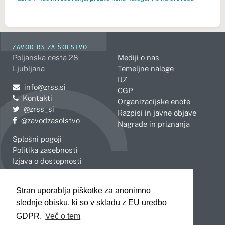
ZAVOD RS ZA ŠOLSTVO
Poljanska cesta 28
Mediji o nas
Ljubljana
Temeljne naloge
IJZ
Pošljite e-mail na
info@zrss.si
CGP
Kontakti
Organizacijske enote
Pojdite na Twitter:
@zrss_si
Razpisi in javne objave
Pojdite na Facebook:
@zavodzasolstvo
Nagrade in priznanja
Splošni pogoji
Politika zasebnosti
Izjava o dostopnosti
OBMOČNE ENOTE
Stran uporablja piškotke za anonimno
Celje
Novo mesto
slednje obisku, ki so v skladu z EU uredbo
Koper
Slovenj Gradec
Kranj
GDPR.
Več o tem