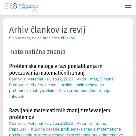
Arhiv člankov iz revij
Pojdite nazaj na
celoten arhiv člankov
.
matematična znanja
Problemska naloga v fazi poglabljanja in
povezovanja matematičnih znanj
Članek iz:
Matematika v šoli 2/2020
•
Avtorji:
mag. Simona
Pustavrh
•
Ključne besede:
različni načini reševanja
,
problemska naloga
,
višina drevesa
,
matematična znanja
,
trikotnik
Razvijanje matematičnih znanj z reševanjem
problemov
Članek iz:
Matematika v šoli 2/2020
•
Avtorji:
dr. Samo
Repolusk
•
Ključne besede:
problemska znanja
,
matematična
preiskovanja
,
strategije reševanja problemov
,
pouk matematike
,