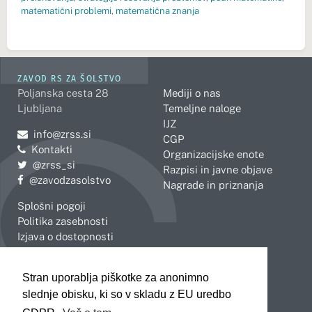
matematični problemi
,
matematična znanja
ZAVOD RS ZA ŠOLSTVO
Poljanska cesta 28
Mediji o nas
Ljubljana
Temeljne naloge
IJZ
Pošljite e-mail na
info@zrss.si
CGP
Kontakti
Organizacijske enote
Pojdite na Twitter:
@zrss_si
Razpisi in javne objave
Pojdite na Facebook:
@zavodzasolstvo
Nagrade in priznanja
Splošni pogoji
Politika zasebnosti
Izjava o dostopnosti
OBMOČNE ENOTE
Stran uporablja piškotke za anonimno
Celje
Novo mesto
slednje obisku, ki so v skladu z EU uredbo
Koper
Slovenj Gradec
Kranj