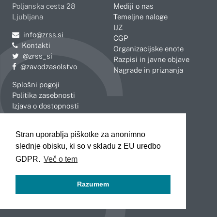
Poljanska cesta 28
Mediji o nas
Ljubljana
Temeljne naloge
IJZ
Pošljite e-mail na
info@zrss.si
CGP
Kontakti
Organizacijske enote
Pojdite na Twitter:
@zrss_si
Razpisi in javne objave
Pojdite na Facebook:
@zavodzasolstvo
Nagrade in priznanja
Splošni pogoji
Politika zasebnosti
Izjava o dostopnosti
OBMOČNE ENOTE
Stran uporablja piškotke za anonimno
Celje
Novo mesto
slednje obisku, ki so v skladu z EU uredbo
Koper
Slovenj Gradec
Kranj
GDPR.
Več o tem
Ljubljana
Maribor
Razumem
Murska Sobota
Nova Gorica