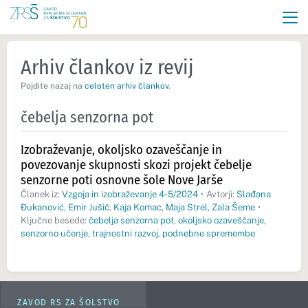
Arhiv člankov iz revij
Pojdite nazaj na
celoten arhiv člankov
.
čebelja senzorna pot
Izobraževanje, okoljsko ozaveščanje in
povezovanje skupnosti skozi projekt čebelje
senzorne poti osnovne šole Nove Jarše
Članek iz:
Vzgoja in izobraževanje 4-5/2024
•
Avtorji:
Slađana
Đukanović
,
Emir Jušič
,
Kaja Komac
,
Maja Strel
,
Zala Šeme
•
Ključne besede:
čebelja senzorna pot
,
okoljsko ozaveščanje
,
senzorno učenje
,
trajnostni razvoj
,
podnebne spremembe
ZAVOD RS ZA ŠOLSTVO