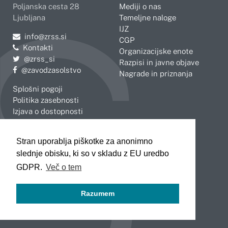
Poljanska cesta 28
Mediji o nas
Ljubljana
Temeljne naloge
IJZ
Pošljite e-mail na
info@zrss.si
CGP
Kontakti
Organizacijske enote
Pojdite na Twitter:
@zrss_si
Razpisi in javne objave
Pojdite na Facebook:
@zavodzasolstvo
Nagrade in priznanja
Splošni pogoji
Politika zasebnosti
Izjava o dostopnosti
OBMOČNE ENOTE
Stran uporablja piškotke za anonimno
Celje
Novo mesto
slednje obisku, ki so v skladu z EU uredbo
Koper
Slovenj Gradec
Kranj
GDPR.
Več o tem
Ljubljana
Maribor
Razumem
Murska Sobota
Nova Gorica