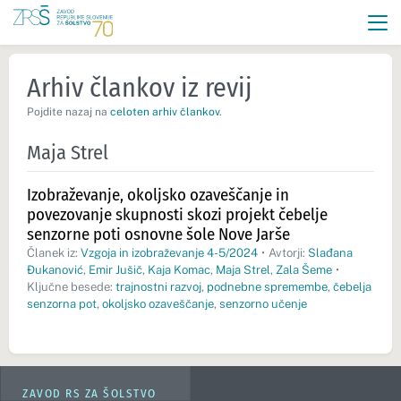
Arhiv člankov iz revij
Pojdite nazaj na
celoten arhiv člankov
.
Maja Strel
Izobraževanje, okoljsko ozaveščanje in
povezovanje skupnosti skozi projekt čebelje
senzorne poti osnovne šole Nove Jarše
Članek iz:
Vzgoja in izobraževanje 4-5/2024
•
Avtorji:
Slađana
Đukanović
,
Emir Jušič
,
Kaja Komac
,
Maja Strel
,
Zala Šeme
•
Ključne besede:
trajnostni razvoj
,
podnebne spremembe
,
čebelja
senzorna pot
,
okoljsko ozaveščanje
,
senzorno učenje
ZAVOD RS ZA ŠOLSTVO