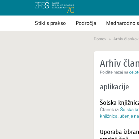
Stiki s prakso
Področja
Mednarodno s
Domov
Arhiv člankov
Arhiv član
Pojdite nazaj na
celot
aplikacije
Šolska knjižnic
Članek iz:
Šolska kn
knjižnica
,
učenje na
Uporaba izbrani