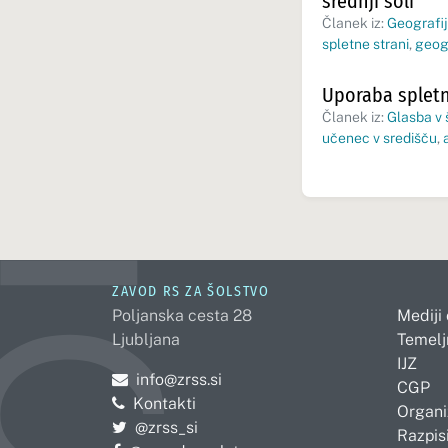
srednji šoli
Članek iz:
Geografij
spletne strani
,
geog
Uporaba spletn
Članek iz:
Glasba v š
učenec v središču
,
ZAVOD RS ZA ŠOLSTVO
Poljanska cesta 28
Mediji
Ljubljana
Temelj
IJZ
Pošljite e-mail na
info@zrss.si
CGP
Kontakti
Organi
Pojdite na Twitter:
@zrss_si
Razpisi