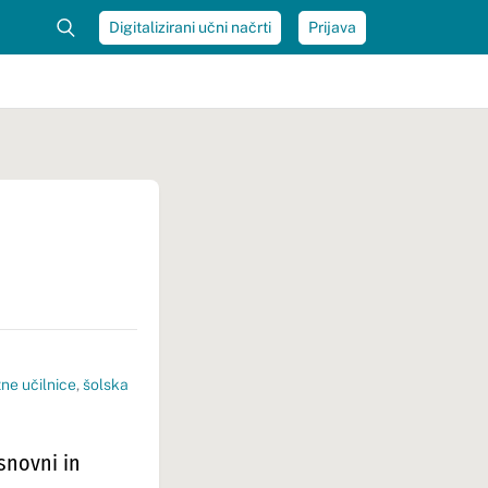
Digitalizirani učni načrti
Prijava
tne učilnice
,
šolska
osnovni in