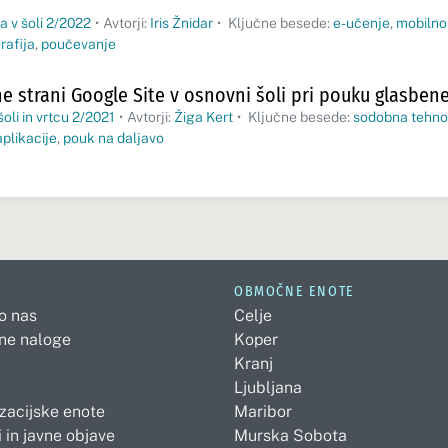
a v šoli 2/2022
•
Avtorji:
Iris Žnidar
•
Ključne besede:
e-učenje
,
mobilno
rafija
,
poučevanje
e strani Google Site v osnovni šoli pri pouku glasben
oli in vrtcu 2/2021
•
Avtorji:
Žiga Kert
•
Ključne besede:
sodobna tehno
aplikacije
,
pouk na daljavo
OBMOČNE ENOTE
 o nas
Celje
ne naloge
Koper
Kranj
Ljubljana
zacijske enote
Maribor
 in javne objave
Murska Sobota