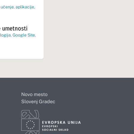
 učenje
,
aplikacije
,
e umetnosti
logija
,
Google Site
,
Novo mesto
Slovenj Gradec