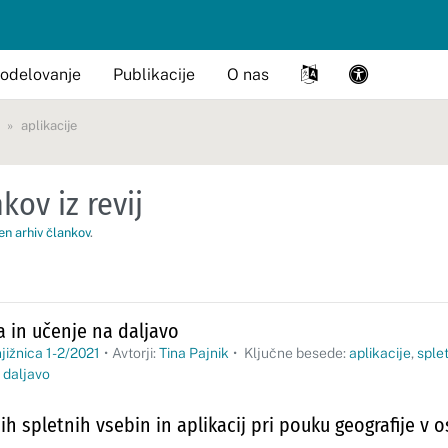
odelovanje
Publikacije
O nas
aplikacije
kov iz revij
en arhiv člankov
.
a in učenje na daljavo
jižnica 1-2/2021
•
Avtorji:
Tina Pajnik
•
Ključne besede:
aplikacije
,
sple
 daljavo
h spletnih vsebin in aplikacij pri pouku geografije v 