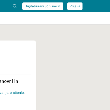
Digitalizirani učni načrti
Prijava
osnovni in
vanje
,
e-učenje
,