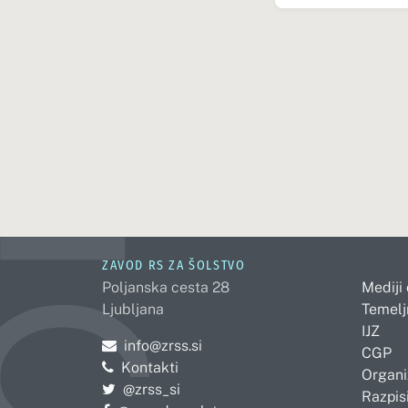
ZAVOD RS ZA ŠOLSTVO
Poljanska cesta 28
Mediji
Ljubljana
Temelj
IJZ
Pošljite e-mail na
info@zrss.si
CGP
Kontakti
Organi
Pojdite na Twitter:
@zrss_si
Razpisi