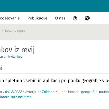
odelovanje
Publikacije
O nas
spletne strani
kov iz revij
en arhiv člankov
.
ni
h spletnih vsebin in aplikacij pri pouku geografije v 
a v šoli 2/2022
•
Avtorji:
Iris Žnidar
•
Ključne besede:
geografija
,
pouče
ikacije
,
spletne strani