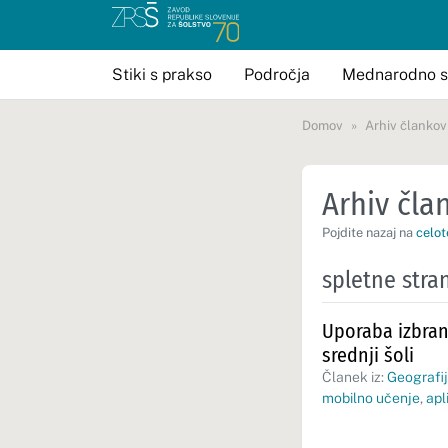
Stiki s prakso
Področja
Mednarodno s
Domov
Arhiv člankov
Arhiv član
Pojdite nazaj na
celot
spletne stra
Uporaba izbrani
srednji šoli
Članek iz:
Geografij
mobilno učenje
,
apl