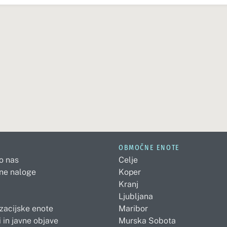
OBMOČNE ENOTE
 o nas
Celje
ne naloge
Koper
Kranj
Ljubljana
zacijske enote
Maribor
 in javne objave
Murska Sobota