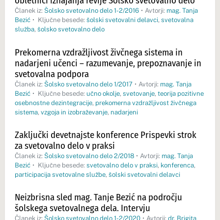
obletnici izhajanja revije Šolsko svetovalno delo
Članek iz:
Šolsko svetovalno delo 1-2/2016
•
Avtorji:
mag. Tanja
Bezić
•
Ključne besede:
šolski svetovalni delavci
,
svetovalna
služba
,
šolsko svetovalno delo
Prekomerna vzdražljivost živčnega sistema in
nadarjeni učenci – razumevanje, prepoznavanje in
svetovalna podpora
Članek iz:
Šolsko svetovalno delo 1/2017
•
Avtorji:
mag. Tanja
Bezić
•
Ključne besede:
učno okolje
,
svetovanje
,
teorija pozitivne
osebnostne dezintegracije
,
prekomerna vzdražljivost živčnega
sistema
,
vzgoja in izobraževanje
,
nadarjeni
Zaključki devetnajste konference Prispevki strok
za svetovalno delo v praksi
Članek iz:
Šolsko svetovalno delo 2/2018
•
Avtorji:
mag. Tanja
Bezić
•
Ključne besede:
svetovalno delo v praksi
,
konferenca
,
participacija svetovalne službe
,
šolski svetovalni delavci
Neizbrisna sled mag. Tanje Bezić na področju
šolskega svetovalnega dela. Intervju
Članek iz:
Šolsko svetovalno delo 1-2/2020
•
Avtorji:
dr. Brigita