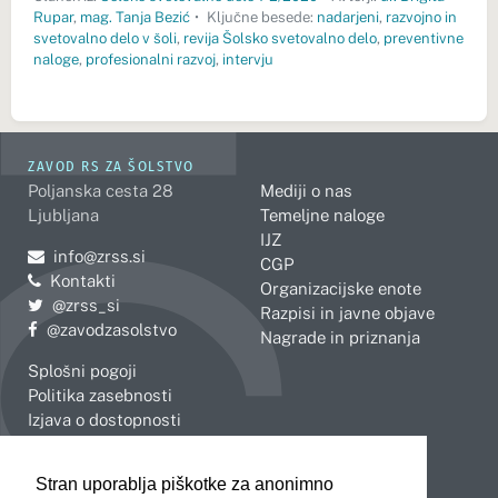
Rupar
,
mag. Tanja Bezić
•
Ključne besede:
nadarjeni
,
razvojno in
svetovalno delo v šoli
,
revija Šolsko svetovalno delo
,
preventivne
naloge
,
profesionalni razvoj
,
intervju
ZAVOD RS ZA ŠOLSTVO
Poljanska cesta 28
Mediji o nas
Ljubljana
Temeljne naloge
IJZ
Pošljite e-mail na
info@zrss.si
CGP
Kontakti
Organizacijske enote
Pojdite na Twitter:
@zrss_si
Razpisi in javne objave
Pojdite na Facebook:
@zavodzasolstvo
Nagrade in priznanja
Splošni pogoji
Politika zasebnosti
Izjava o dostopnosti
OBMOČNE ENOTE
Stran uporablja piškotke za anonimno
Celje
Novo mesto