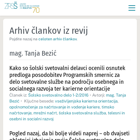
Arhiv člankov iz revij
Pojdite nazaj na
celoten arhiv člankov
.
mag. Tanja Bezić
Kako so šolski svetovalni delavci ocenili osnutek
predloga posodobitev Programskih smernic za
delo svetovalne službe na področju osebnega in
socialnega razvoja ter karierne orientacije
Članek iz:
Šolsko svetovalno delo 1-2/2016
•
Avtorji:
mag. Tanja
Bezić
•
Ključne besede:
vseživljenjska karierna orientacija
,
opolnomočenje za načrtovanje in vodenje kariere
,
timsko
načrtovanje
,
mrežni načrt
,
šolska svetovalna služba
,
telesni in
osebni in socialni razvoj
Pogled nazaj, da bi bolje videli naprej – ob dvajseti