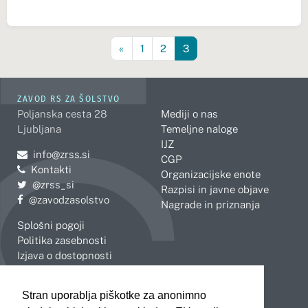
«
1
2
3
ZAVOD RS ZA ŠOLSTVO
Poljanska cesta 28
Mediji o nas
Ljubljana
Temeljne naloge
IJZ
Pošljite e-mail na
info@zrss.si
CGP
Kontakti
Organizacijske enote
Pojdite na Twitter:
@zrss_si
Razpisi in javne objave
Pojdite na Facebook:
@zavodzasolstvo
Nagrade in priznanja
Splošni pogoji
Politika zasebnosti
Izjava o dostopnosti
OBMOČNE ENOTE
Stran uporablja piškotke za anonimno
Celje
Novo mesto