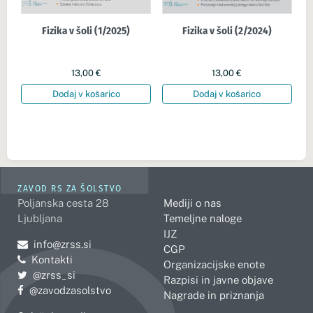
Fizika v šoli (1/2025)
Fizika v šoli (2/2024)
13,00
€
13,00
€
Dodaj v košarico
Dodaj v košarico
ZAVOD RS ZA ŠOLSTVO
Poljanska cesta 28
Mediji o nas
Ljubljana
Temeljne naloge
IJZ
Pošljite e-mail na
info@zrss.si
CGP
Kontakti
Organizacijske enote
Pojdite na Twitter:
@zrss_si
Razpisi in javne objave
Pojdite na Facebook:
@zavodzasolstvo
Nagrade in priznanja