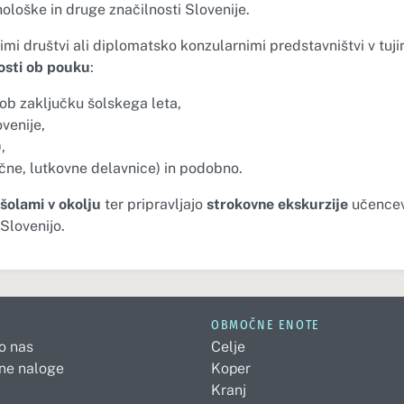
nološke in druge značilnosti Slovenije.
imi društvi ali diplomatsko konzularnimi predstavništvi v tuji
osti ob pouku
:
 ob zaključku šolskega leta,
ovenije,
,
rične, lutkovne delavnice) in podobno.
 šolami v okolju
ter pripravljajo
strokovne ekskurzije
učence
Slovenijo.
OBMOČNE ENOTE
 o nas
Celje
ne naloge
Koper
Kranj