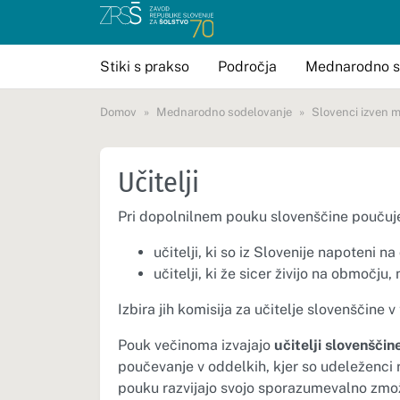
Stiki s prakso
Področja
Mednarodno s
Domov
Mednarodno sodelovanje
Slovenci izven m
Učitelji
Pri dopolnilnem pouku slovenščine poučuje
učitelji, ki so iz Slovenije napoteni na 
učitelji, ki že sicer živijo na območj
Izbira jih komisija za učitelje slovenščine v
Pouk večinoma izvajajo
učitelji slovenščin
poučevanje v oddelkih, kjer so udeleženci r
pouku razvijajo svojo sporazumevalno zmožno