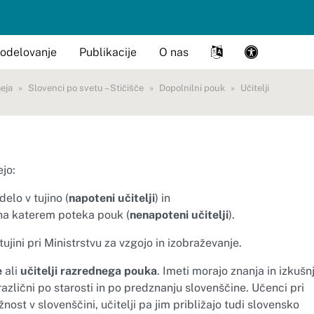
odelovanje
Publikacije
O nas
eja
Slovenci po svetu – Stičišče
Dopolnilni pouk
Učitelji
jo:
delo v tujino (
napoteni učitelji
) in
u, na katerem poteka pouk (
nenapoteni učitelji
).
 tujini pri Ministrstvu za vzgojo in izobraževanje.
e
ali
učitelji razrednega pouka
. Imeti morajo znanja in izkušn
azlični po starosti in po predznanju slovenščine. Učenci pri
st v slovenščini, učitelji pa jim približajo tudi slovensko