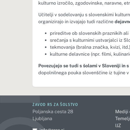
kulturno izročilo, zgodovinske, naravne, et
Učitelji v sodelovanju s slovenskimi kulturn
organizirajo in izvajajo tudi različne
dejavn
prireditve ob slovenskih praznikih ali
srečanja s kulturnimi ustvarjalci iz Sl
tekmovanja (bralna značka, kvizi, itd.)
kulturne delavnice (npr. filmi, kulina
Povezujejo se tudi s šolami v Sloveniji in s
dopolnilnega pouka slovenščine iz tujine v 
ZAVOD RS ZA ŠOLSTVO
Poljanska cesta 28
Mediji
Ljubljana
Temelj
IJZ
Pošljite e-mail na