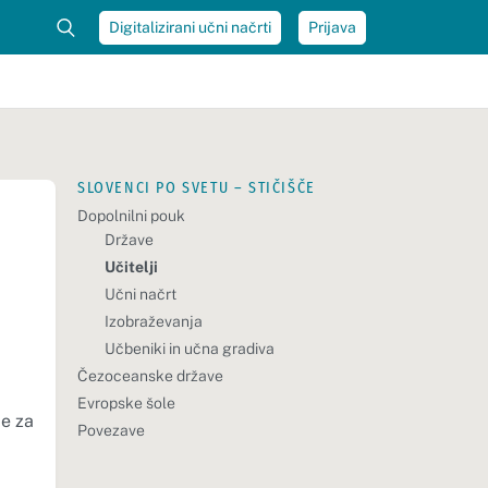
Digitalizirani učni načrti
Prijava
SLOVENCI PO SVETU – STIČIŠČE
Dopolnilni pouk
Države
Učitelji
Učni načrt
Izobraževanja
Učbeniki in učna gradiva
Čezoceanske države
Evropske šole
je za
Povezave