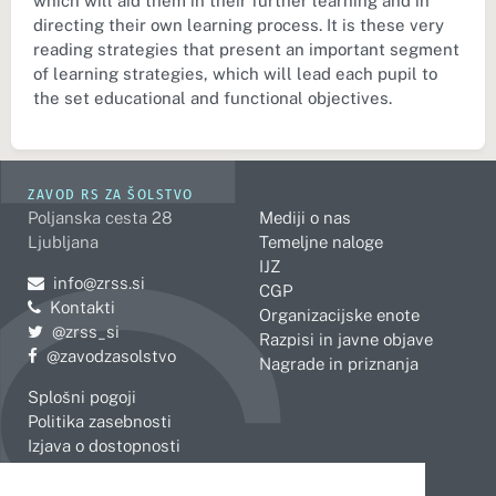
which will aid them in their further learning and in
directing their own learning process. It is these very
reading strategies that present an important segment
of learning strategies, which will lead each pupil to
the set educational and functional objectives.
ZAVOD RS ZA ŠOLSTVO
Poljanska cesta 28
Mediji o nas
Ljubljana
Temeljne naloge
IJZ
Pošljite e-mail na
info@zrss.si
CGP
Kontakti
Organizacijske enote
Pojdite na Twitter:
@zrss_si
Razpisi in javne objave
Pojdite na Facebook:
@zavodzasolstvo
Nagrade in priznanja
Splošni pogoji
Politika zasebnosti
Izjava o dostopnosti
OBMOČNE ENOTE