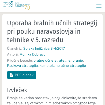
Uporaba bralnih učnih strategij
pri pouku naravoslovja in
tehnike v 5. razredu
Članek iz:
Šolska knjižnica 3-4/2017
Avtorji:
Monika Dobravc
Ključne besede:
bralne učne strategije
,
branje
,
Paukova strategija
,
kompleksne učne strategije
PDF članek
Izvleček
Branje še vedno predstavlja najučinkovitejše sredstvo
za učenje, saj otrokom in mladostnikom omogoča lažje