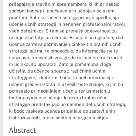
prilagajanje številnim spremembam, ki jih prinašajo
sodobni koncepti poučevanja in učenja v šolskem
prostoru. Šole kot učeče se organizacije spodbujajo
učenje učnih strategij in nenehen profesionalni razvoj
vseh deležnikov. S tem se prenaša odgovornost za
učenje z učitelja na učenca. Branje v nalogi učenja od
učenca zahteva poznavanje učinkovitih bralnih učnih
strategij, saj mu te omogočajo, da informacije ne le
spoznava, temveč jih zna glede na namen tudi izbrati
in učinkovito uporabiti. Zato je pomembna vloga
učitelja, da učence spozna z različnimi učnimi
strategijami, s katerimi bodo iz danih informacij v
učnem gradivu izbrali in usvojili tisto znanje, ki jim bo
pomagalo pri nadaljnjem učenju ter usmerjanju
lastnega procesa učenja. In ravno bralne učne
strategije predstavljajo pomemben del učnih strategij,
ki bodo vsakega učenca pripeljale do zastavljenih
izobraževalnih, funkcionalnih in vzgojnih ciljev.
Abstract