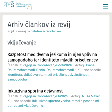
Arhiv člankov iz revij
Pojdite nazaj na
celoten arhiv člankov
.
vključevanje
Razpetost med dvema jezikoma in njen vpliv na
samopodobo ter identiteto mladih priseljencev
Članek iz:
Vzgoja in izobraževanje 2-3/2026
•
Avtorji:
Diana
Doustmohammadi
,
Danial Doustmohammadi
•
Ključne besede:
identiteta
,
vključevanje
,
mladi priseljenci
,
dvojezičnost
,
samopodoba
Inkluzivna športna dejavnost
Članek iz:
Vzgoja in izobraževanje 1/2025
•
Avtorji:
Nuša Maver
•
Ključne besede:
inkluzivna športna vadba
,
otroci s posebnimi
potrebami
,
vključevanje