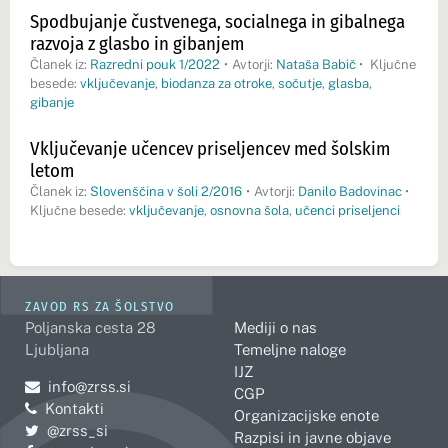
Spodbujanje čustvenega, socialnega in gibalnega
razvoja z glasbo in gibanjem
Članek iz:
Razredni pouk 1/2022
•
Avtorji:
Nataša Babič
•
Ključne
besede:
vključevanje
,
biodanza za otroke
,
sočutje
,
glasba
,
gibanje
Vključevanje učencev priseljencev med šolskim
letom
Članek iz:
Slovenščina v šoli 2/2016
•
Avtorji:
Danilo Badovinac
•
Ključne besede:
vključevanje
,
osnovna šola
,
učenci priseljenci
ZAVOD RS ZA ŠOLSTVO
Poljanska cesta 28
Mediji o nas
Ljubljana
Temeljne naloge
IJZ
Pošljite e-mail na
info@zrss.si
CGP
Kontakti
Organizacijske enote
Pojdite na Twitter:
@zrss_si
Razpisi in javne objave