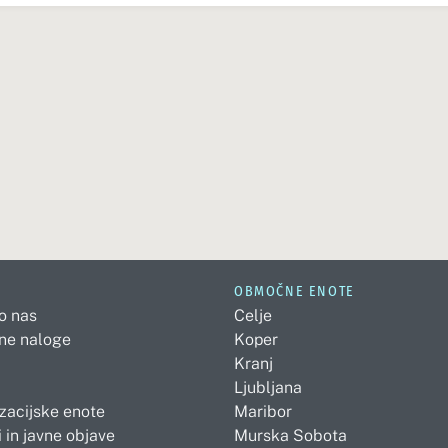
OBMOČNE ENOTE
 o nas
Celje
ne naloge
Koper
Kranj
Ljubljana
zacijske enote
Maribor
 in javne objave
Murska Sobota