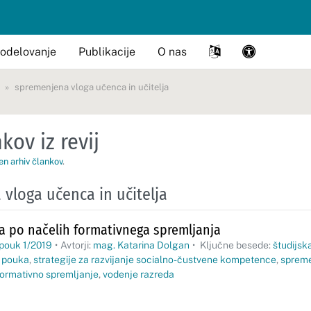
odelovanje
Publikacije
O nas
spremenjena vloga učenca in učitelja
kov iz revij
en arhiv člankov
.
vloga učenca in učitelja
a po načelih formativnega spremljanja
 pouk 1/2019
•
Avtorji:
mag. Katarina Dolgan
•
Ključne besede:
študijsk
a pouka
,
strategije za razvijanje socialno-čustvene kompetence
,
spreme
ormativno spremljanje
,
vodenje razreda