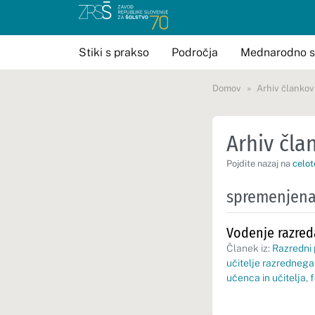
Stiki s prakso
Področja
Mednarodno s
Domov
Arhiv člankov
Arhiv član
Pojdite nazaj na
celot
spremenjena 
Vodenje razred
Članek iz:
Razredni
učitelje razredneg
učenca in učitelja
,
f