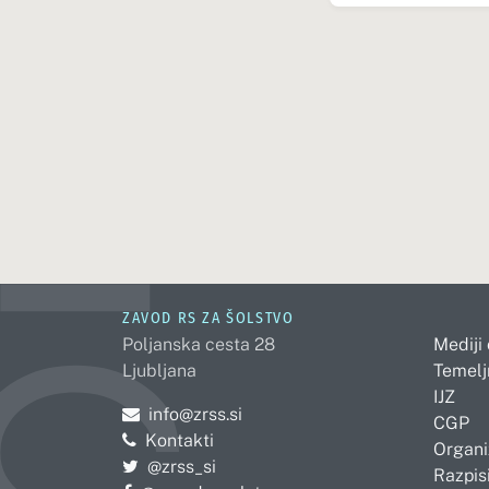
ZAVOD RS ZA ŠOLSTVO
Poljanska cesta 28
Mediji
Ljubljana
Temelj
IJZ
Pošljite e-mail na
info@zrss.si
CGP
Kontakti
Organi
Pojdite na Twitter:
@zrss_si
Razpisi